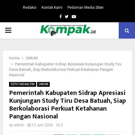
Redaksi
Kontak Kami
Pedoman Media Siber
Facebook
Twitter
Youtube
PRIMARY
MENU
Home
UMUM
Pemerintah Kabupaten Sidrap Apresiasi Kunjungan Study Tiru
Desa Batuah, Siap Berkolaborasi Perkuat Ketahanan Pangan
Nasional
SEPUTAR KALTIM
UMUM
Pemerintah Kabupaten Sidrap Apresiasi
Kunjungan Study Tiru Desa Batuah, Siap
Berkolaborasi Perkuat Ketahanan
Pangan Nasional
by
admin
12 Juni 2026
0