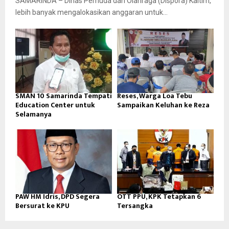
SAMARINDA – Dinas Pemuda dan Olahraga (Dispora) Kaltim,
lebih banyak mengalokasikan anggaran untuk...
SMAN 10 Samarinda Tempati
Reses, Warga Loa Tebu
Education Center untuk
Sampaikan Keluhan ke Reza
Selamanya
PAW HM Idris, DPD Segera
OTT PPU, KPK Tetapkan 6
Bersurat ke KPU
Tersangka