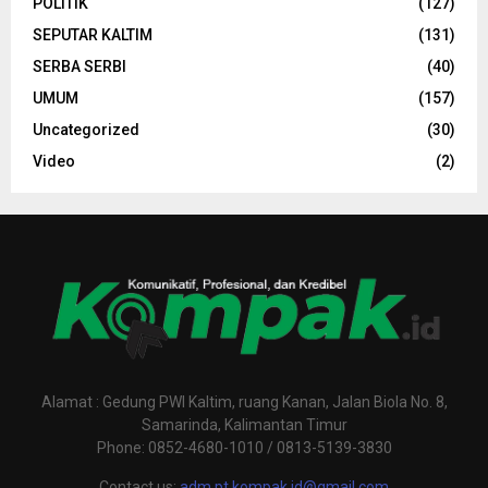
POLITIK
(127)
SEPUTAR KALTIM
(131)
SERBA SERBI
(40)
UMUM
(157)
Uncategorized
(30)
Video
(2)
Alamat : Gedung PWI Kaltim, ruang Kanan, Jalan Biola No. 8,
Samarinda, Kalimantan Timur
Phone: 0852-4680-1010 / 0813-5139-3830
Contact us:
adm.pt.kompak.id@gmail.com