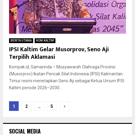
BERITA UTAMA
KONI KALTIM
IPSI Kaltim Gelar Musorprov, Seno Aji
Terpilih Aklamasi
Kompak.id, Samarinda – Musyawarah Olahraga Provinsi
(Musorprov) Ikatan Pencak Silat Indonesia (IPSI) Kalimantan
Timur resmi menetapkan Seno Aji sebagai Ketua Umum IPSI
Kaltim periode 2026–2030...
Paginasi
1
2
…
5
pos
SOCIAL MEDIA