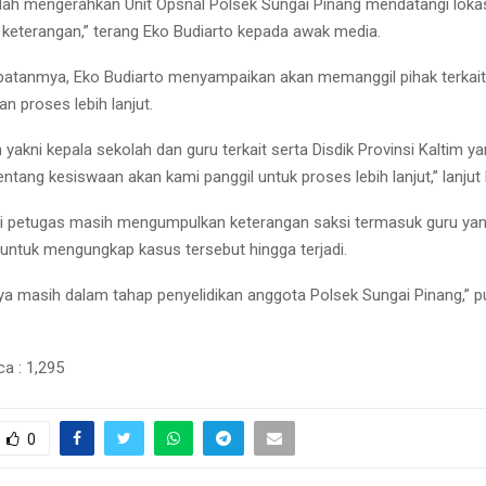
dah mengerahkan Unit Opsnal Polsek Sungai Pinang mendatangi lokas
i keterangan,” terang Eko Budiarto kepada awak media.
atanmya, Eko Budiarto menyampaikan akan memanggil pihak terkait
n proses lebih lanjut.
 yakni kepala sekolah dan guru terkait serta Disdik Provinsi Kaltim y
tang kesiswaan akan kami panggil untuk proses lebih lanjut,” lanjut 
ni petugas masih mengumpulkan keterangan saksi termasuk guru ya
untuk mengungkap kasus tersebut hingga terjadi.
ya masih dalam tahap penyelidikan anggota Polsek Sungai Pinang,” 
ca :
1,295
0