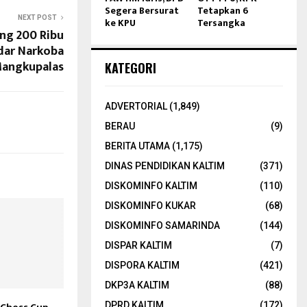
Segera Bersurat
Tetapkan 6
NEXT POST
ke KPU
Tersangka
ng 200 Ribu
dar Narkoba
Mangkupalas
KATEGORI
ADVERTORIAL
(1,849)
BERAU
(9)
BERITA UTAMA
(1,175)
DINAS PENDIDIKAN KALTIM
(371)
DISKOMINFO KALTIM
(110)
DISKOMINFO KUKAR
(68)
DISKOMINFO SAMARINDA
(144)
DISPAR KALTIM
(7)
DISPORA KALTIM
(421)
DKP3A KALTIM
(88)
DPRD KALTIM
(172)