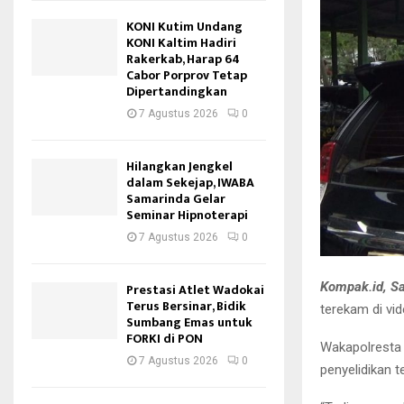
KONI Kutim Undang
KONI Kaltim Hadiri
Rakerkab, Harap 64
Cabor Porprov Tetap
Dipertandingkan
7 Agustus 2026
0
Hilangkan Jengkel
dalam Sekejap, IWABA
Samarinda Gelar
Seminar Hipnoterapi
7 Agustus 2026
0
Kompak.id, S
Prestasi Atlet Wadokai
Terus Bersinar, Bidik
terekam di vid
Sumbang Emas untuk
FORKI di PON
Wakapolresta
7 Agustus 2026
0
penyelidikan t