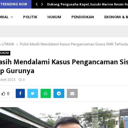
Dukung Pengusaha Kapal, Suzuki Marine Resmi H
TRENDING NOW
RIAL
POLITIK
HUKUM
PENDIDIKAN
EKONOMI & B
A UTAMA
Polisi Masih Mendalami Kasus Pengancaman Siswa SMK Terhada
HUKUM
Masih Mendalami Kasus Pengancaman S
ap Gurunya
aret 2023
0
0