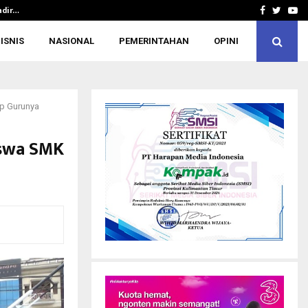
adir…
KONI Kutim Undang KONI Kaltim Hadiri 
Facebook
Twitte
Yo
ISNIS
NASIONAL
PEMERINTAHAN
OPINI
p Gurunya
iswa SMK