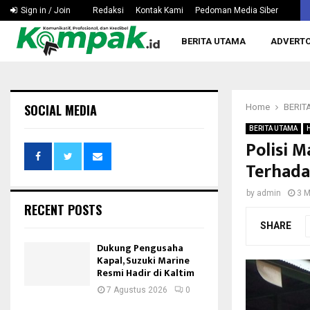
Era Digital Menuntut Pramuka Berau Lebih Adaptif…
Sign in / Join
Redaksi
Kontak Kami
Pedoman Media Siber
BERITA UTAMA
ADVERTO
SOCIAL MEDIA
Home
BERIT
BERITA UTAMA
Polisi 
Terhad
by
admin
3 M
RECENT POSTS
SHARE
Dukung Pengusaha
Kapal, Suzuki Marine
Resmi Hadir di Kaltim
7 Agustus 2026
0