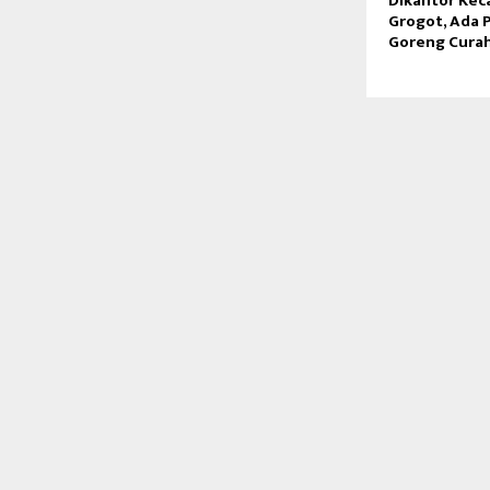
Dikantor Ke
Grogot, Ada 
Goreng Cura