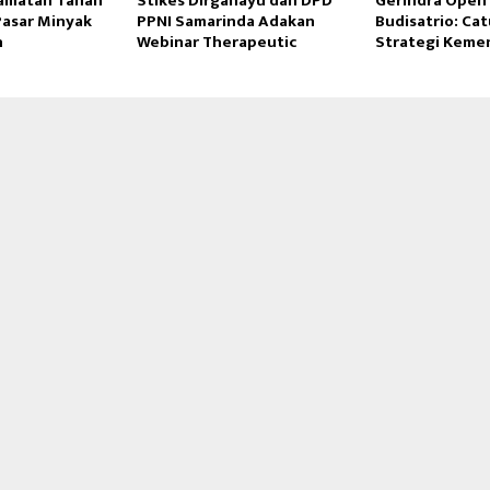
camatan Tanah
Stikes Dirgahayu dan DPD
Gerindra Open 
Pasar Minyak
PPNI Samarinda Adakan
Budisatrio: Ca
h
Webinar Therapeutic
Strategi Keme