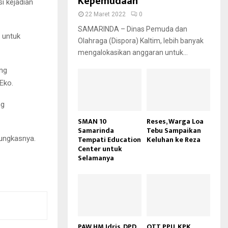
Kepemudaan
i kejadian
22 Maret 2022
0
SAMARINDA – Dinas Pemuda dan
 untuk
Olahraga (Dispora) Kaltim, lebih banyak
mengalokasikan anggaran untuk...
ang
Eko.
ng
SMAN 10
Reses, Warga Loa
Samarinda
Tebu Sampaikan
Tempati Education
Keluhan ke Reza
pungkasnya.
Center untuk
Selamanya
PAW HM Idris, DPD
OTT PPU, KPK