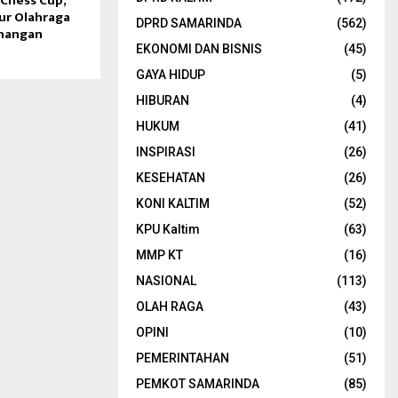
Chess Cup,
tur Olahraga
DPRD SAMARINDA
(562)
nangan
EKONOMI DAN BISNIS
(45)
GAYA HIDUP
(5)
HIBURAN
(4)
HUKUM
(41)
INSPIRASI
(26)
KESEHATAN
(26)
KONI KALTIM
(52)
KPU Kaltim
(63)
MMP KT
(16)
NASIONAL
(113)
OLAH RAGA
(43)
OPINI
(10)
PEMERINTAHAN
(51)
PEMKOT SAMARINDA
(85)