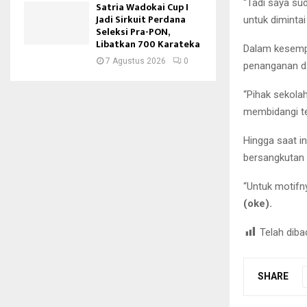
“Tadi saya su
Satria Wadokai Cup I
Jadi Sirkuit Perdana
untuk diminta
Seleksi Pra-PON,
Libatkan 700 Karateka
Dalam kesemp
7 Agustus 2026
0
penanganan da
“Pihak sekolah
membidangi ten
Hingga saat i
bersangkutan 
“Untuk motifn
(oke).
Telah diba
SHARE