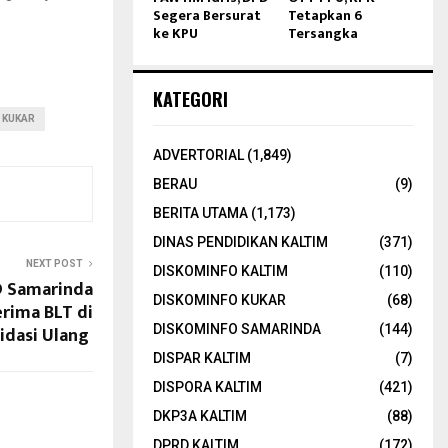
Segera Bersurat
Tetapkan 6
ke KPU
Tersangka
KATEGORI
 KUKAR
ADVERTORIAL
(1,849)
BERAU
(9)
BERITA UTAMA
(1,173)
DINAS PENDIDIKAN KALTIM
(371)
NEXT POST
DISKOMINFO KALTIM
(110)
D Samarinda
DISKOMINFO KUKAR
(68)
rima BLT di
lidasi Ulang
DISKOMINFO SAMARINDA
(144)
DISPAR KALTIM
(7)
DISPORA KALTIM
(421)
DKP3A KALTIM
(88)
DPRD KALTIM
(172)