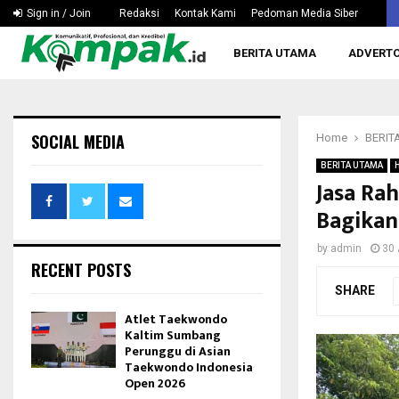
Hapkido Kaltim Pertanyakan Wacana Tak Dipertandingka
Sign in / Join
Redaksi
Kontak Kami
Pedoman Media Siber
BERITA UTAMA
ADVERTO
SOCIAL MEDIA
Home
BERIT
BERITA UTAMA
Jasa Ra
Bagikan
by
admin
30 
RECENT POSTS
SHARE
Atlet Taekwondo
Kaltim Sumbang
Perunggu di Asian
Taekwondo Indonesia
Open 2026