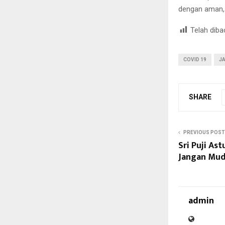
dengan aman, k
Telah diba
COVID 19
J
SHARE
PREVIOUS POST
Sri Puji As
Jangan Mud
admin