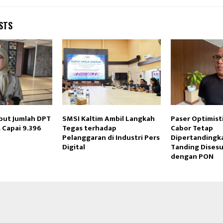
STS
ebut Jumlah DPT
SMSI Kaltim Ambil Langkah
Paser Optimist
 Capai 9.396
Tegas terhadap
Cabor Tetap
Pelanggaran di Industri Pers
Dipertandingk
Digital
Tanding Dises
dengan PON