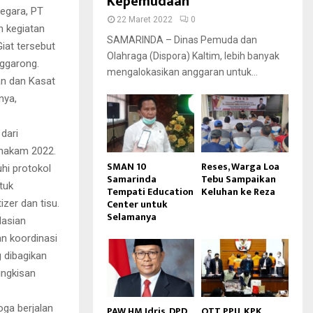
Kepemudaan
egara, PT
22 Maret 2022
0
n kegiatan
SAMARINDA – Dinas Pemuda dan
iat tersebut
Olahraga (Dispora) Kaltim, lebih banyak
ggarong.
mengalokasikan anggaran untuk...
an dan Kasat
nya,
dari
ahakam 2022.
SMAN 10
Reses, Warga Loa
hi protokol
Samarinda
Tebu Sampaikan
tuk
Tempati Education
Keluhan ke Reza
Center untuk
zer dan tisu.
Selamanya
Hasian
n koordinasi
g dibagikan
ingkisan
ga berjalan
PAW HM Idris, DPD
OTT PPU, KPK