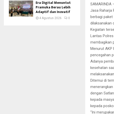
Era Digital Menuntut
SAMARINDA – 
Pramuka Berau Lebih
Jasa Raharja 
Adaptif dan Inovatif
berbagi paket 
4 Agustus 2026
0
dilaksanakan 
Kegiatan ters
Lantas Polres
membagikan p
Menurut AKP R
pencegahan pe
Adanya pembag
kesehatan saa
melaksanakan v
Ditemui di te
menerangkan 
dengan Satlan
kepada masyar
kepada posko-
“Ini merupaka