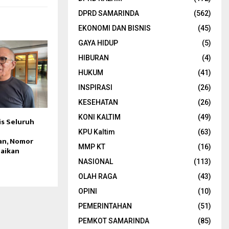
DPRD SAMARINDA
(562)
EKONOMI DAN BISNIS
(45)
GAYA HIDUP
(5)
HIBURAN
(4)
HUKUM
(41)
INSPIRASI
(26)
KESEHATAN
(26)
KONI KALTIM
(49)
is Seluruh
KPU Kaltim
(63)
an, Nomor
MMP KT
(16)
uaikan
NASIONAL
(113)
OLAH RAGA
(43)
OPINI
(10)
PEMERINTAHAN
(51)
PEMKOT SAMARINDA
(85)