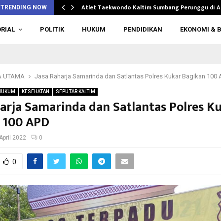
n di…
Atlet Taekwondo Kaltim Sumbang Perunggu di 
TRENDING NOW
RIAL
POLITIK
HUKUM
PENDIDIKAN
EKONOMI & B
A UTAMA
Jasa Raharja Samarinda dan Satlantas Polres Kukar Bagikan 100
HUKUM
KESEHATAN
SEPUTAR KALTIM
harja Samarinda dan Satlantas Polres K
 100 APD
April 2022
0
0