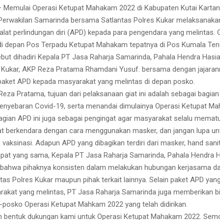
Memulai Operasi Ketupat Mahakam 2022 di Kabupaten Kutai Kartan
Perwakilan Samarinda bersama Satlantas Polres Kukar melaksanaka
alat perlindungan diri (APD) kepada para pengendara yang melintas. G
di depan Pos Terpadu Ketupat Mahakam tepatnya di Pos Kumala Ten
ebut dihadiri Kepala PT Jasa Raharja Samarinda, Pahala Hendra Hasi
 Kukar, AKP Reza Pratama Rhamdani Yusuf. bersama dengan jajaran
aket APD kepada masyarakat yang melintas di depan posko.
eza Pratama, tujuan dari pelaksanaan giat ini adalah sebagai bagian 
nyebaran Covid-19, serta menandai dimulainya Operasi Ketupat M
ian APD ini juga sebagai pengingat agar masyarakat selalu mematu
t berkendara dengan cara menggunakan masker, dan jangan lupa un
aksinasi. Adapun APD yang dibagikan terdiri dari masker, hand saniti
mpat yang sama, Kepala PT Jasa Raharja Samarinda, Pahala Hendra 
bahwa pihaknya konsisten dalam melakukan hubungan kerjasama da
tas Polres Kukar maupun pihak terkait lainnya. Selain paket APD yan
akat yang melintas, PT Jasa Raharja Samarinda juga memberikan b
posko Operasi Ketupat Mahkam 2022 yang telah didirikan.
n bentuk dukungan kami untuk Operasi Ketupat Mahakam 2022. Semo