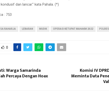
ondusif dan lancar.” kata Pahala. (*)
ca :
753
ASA RAHARJA
LEBARAN
MUDIK
OPERASI KETUPAT MAHAKM 2022
POLRES
0
tuti: Warga Samarinda
Komisi IV DPR
ah Percaya Dengan Hoax
Meminta Data Pene
Va