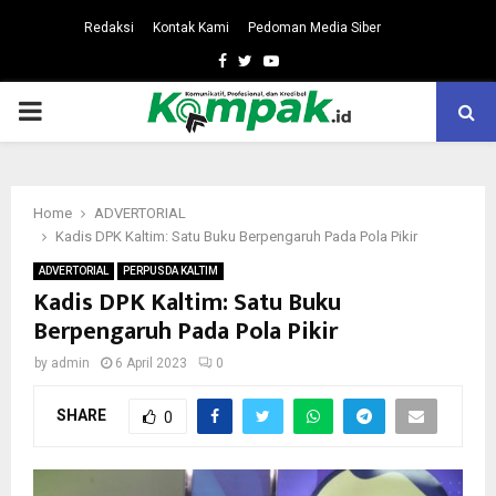
Redaksi
Kontak Kami
Pedoman Media Siber
Facebook
Twitter
Youtube
PRIMARY
MENU
Home
ADVERTORIAL
Kadis DPK Kaltim: Satu Buku Berpengaruh Pada Pola Pikir
ADVERTORIAL
PERPUSDA KALTIM
Kadis DPK Kaltim: Satu Buku
Berpengaruh Pada Pola Pikir
by
admin
6 April 2023
0
SHARE
0