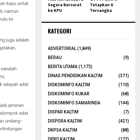
an kayu untuk
Segera Bersurat
Tetapkan 6
ke KPU
Tersangka
li, namun
hulu ke
KATEGORI
g juga adalah
gatakan,
ADVERTORIAL
(1,849)
BERAU
(9)
BERITA UTAMA
(1,173)
 sanalah
DINAS PENDIDIKAN KALTIM
(371)
mi,
i wilayah adat
DISKOMINFO KALTIM
(110)
DISKOMINFO KUKAR
(68)
DISKOMINFO SAMARINDA
(144)
jadi jaminan
DISPAR KALTIM
(7)
 kelompok adat.
kan undang–
DISPORA KALTIM
(421)
erlindungan
DKP3A KALTIM
(88)
DPRD KALTIM
(172)