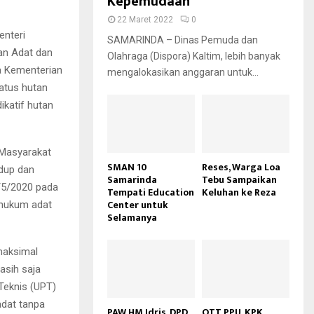
Kepemudaan
22 Maret 2022
0
nteri
SAMARINDA – Dinas Pemuda dan
an Adat dan
Olahraga (Dispora) Kaltim, lebih banyak
a Kementerian
mengalokasikan anggaran untuk...
atus hutan
ikatif hutan
 Masyarakat
SMAN 10
Reses, Warga Loa
idup dan
Samarinda
Tebu Sampaikan
5/2020 pada
Tempati Education
Keluhan ke Reza
Center untuk
 hukum adat
Selamanya
maksimal
asih saja
Teknis (UPT)
dat tanpa
PAW HM Idris, DPD
OTT PPU, KPK