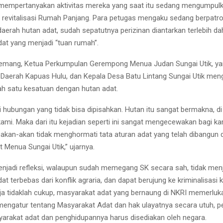
 mempertanyakan aktivitas mereka yang saat itu sedang mengumpulk
evitalisasi Rumah Panjang. Para petugas mengaku sedang berpatro
aerah hutan adat, sudah sepatutnya perizinan diantarkan terlebih da
at yang menjadi “tuan rumah”.
mang, Ketua Perkumpulan Gerempong Menua Judan Sungai Utik, yan
erah Kapuas Hulu, dan Kepala Desa Batu Lintang Sungai Utik men
ah satu kesatuan dengan hutan adat.
i hubungan yang tidak bisa dipisahkan. Hutan itu sangat bermakna, di
ami. Maka dari itu kejadian seperti ini sangat mengecewakan bagi ka
akan-akan tidak menghormati tata aturan adat yang telah dibangun d
 Menua Sungai Utik,” ujarnya.
menjadi refleksi, walaupun sudah memegang SK secara sah, tidak men
t terbebas dari konflik agraria, dan dapat berujung ke kriminalisasi
a tidaklah cukup, masyarakat adat yang bernaung di NKRI memerlu
engatur tentang Masyarakat Adat dan hak ulayatnya secara utuh, p
arakat adat dan penghidupannya harus disediakan oleh negara.