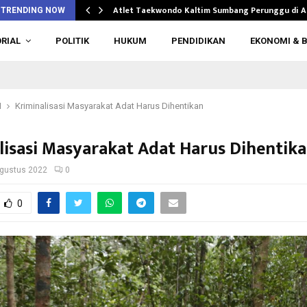
n di…
Atlet Taekwondo Kaltim Sumbang Perunggu di 
TRENDING NOW
RIAL
POLITIK
HUKUM
PENDIDIKAN
EKONOMI & B
M
Kriminalisasi Masyarakat Adat Harus Dihentikan
lisasi Masyarakat Adat Harus Dihentik
gustus 2022
0
0