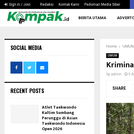
Hapkido Kaltim Pertanyakan Wacana Tak Dipertandingka
Sign in / Join
Redaksi
Kontak Kami
Pedoman Media Siber
BERITA UTAMA
ADVERTO
SOCIAL MEDIA
Home
UMU
UMUM
Krimina
by
admin
9 A
SHARE
RECENT POSTS
Atlet Taekwondo
Kaltim Sumbang
Perunggu di Asian
Taekwondo Indonesia
Open 2026