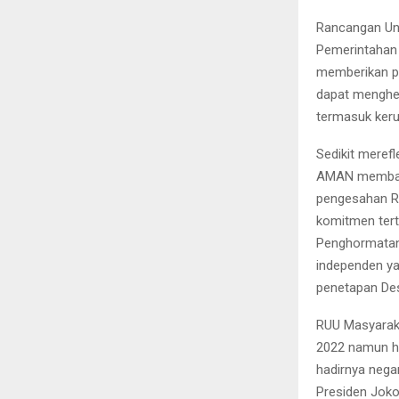
Rancangan Un
Pemerintahan 
memberikan p
dapat menghen
termasuk keru
Sedikit meref
AMAN membaha
pengesahan R
komitmen ter
Penghormatan
independen yan
penetapan De
RUU Masyaraka
2022 namun hi
hadirnya nega
Presiden Joko