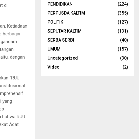
PENDIDIKAN
(224)
t di
PERPUSDA KALTIM
(355)
POLITIK
(127)
an. Ketiadaan
SEPUTAR KALTIM
(131)
p berbagai
SERBA SERBI
(40)
engancam
tangan,
UMUM
(157)
aitu, dengan
Uncategorized
(30)
Video
(2)
takan “RUU
nstitusional
komprehensif
i yang
ses
an bahwa RUU
akat Adat