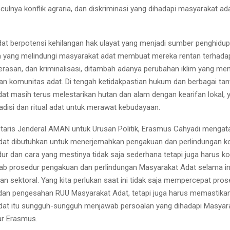
ulnya konflik agraria, dan diskriminasi yang dihadapi masyarakat ada
at berpotensi kehilangan hak ulayat yang menjadi sumber penghidup
 yang melindungi masyarakat adat membuat mereka rentan terhada
rasan, dan kriminalisasi, ditambah adanya perubahan iklim yang m
an komunitas adat. Di tengah ketidakpastian hukum dan berbagai tan
at masih terus melestarikan hutan dan alam dengan kearifan lokal, y
adisi dan ritual adat untuk merawat kebudayaan.
retaris Jenderal AMAN untuk Urusan Politik, Erasmus Cahyadi menga
at dibutuhkan untuk menerjemahkan pengakuan dan perlindungan ko
dur dan cara yang mestinya tidak saja sederhana tetapi juga harus 
b prosedur pengakuan dan perlindungan Masyarakat Adat selama in
 dan sektoral. Yang kita perlukan saat ini tidak saja mempercepat pro
an pengesahan RUU Masyarakat Adat, tetapi juga harus memastik
dat itu sungguh-sungguh menjawab persoalan yang dihadapi Masyar
jar Erasmus.