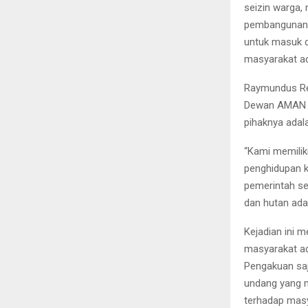
seizin warga,
pembangunan r
untuk masuk d
masyarakat ad
Raymundus Re
Dewan AMAN Da
pihaknya adal
“Kami memilik
penghidupan k
pemerintah se
dan hutan adat
Kejadian ini 
masyarakat ada
Pengakuan saj
undang yang m
terhadap masy