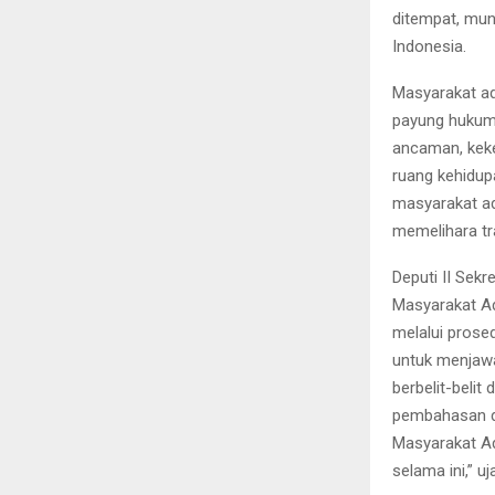
ditempat, munc
Indonesia.
Masyarakat ad
payung hukum
ancaman, keke
ruang kehidup
masyarakat ad
memelihara tr
Deputi II Sek
Masyarakat Ad
melalui prose
untuk menjawa
berbelit-belit
pembahasan d
Masyarakat A
selama ini,” u