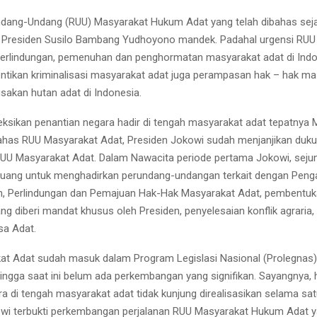
dang-Undang (RUU) Masyarakat Hukum Adat yang telah dibahas se
Presiden Susilo Bambang Yudhoyono mandek. Padahal urgensi RUU i
erlindungan, pemenuhan dan penghormatan masyarakat adat di Indo
tikan kriminalisasi masyarakat adat juga perampasan hak – hak ma
sakan hutan adat di Indonesia.
leksikan penantian negara hadir di tengah masyarakat adat tepatnya 
s RUU Masyarakat Adat, Presiden Jokowi sudah menjanjikan duk
UU Masyarakat Adat. Dalam Nawacita periode pertama Jokowi, seju
tuang untuk menghadirkan perundang-undangan terkait dengan Peng
, Perlindungan dan Pemajuan Hak-Hak Masyarakat Adat, pembentuk
g diberi mandat khusus oleh Presiden, penyelesaian konflik agraria,
sa Adat.
t Adat sudah masuk dalam Program Legislasi Nasional (Prolegnas) 
ngga saat ini belum ada perkembangan yang signifikan. Sayangnya, 
ra di tengah masyarakat adat tidak kunjung direalisasikan selama sa
wi terbukti perkembangan perjalanan RUU Masyarakat Hukum Adat y