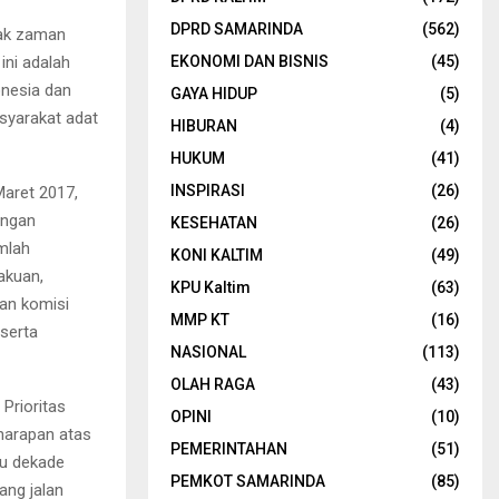
DPRD SAMARINDA
(562)
jak zaman
ni adalah
EKONOMI DAN BISNIS
(45)
nesia dan
GAYA HIDUP
(5)
syarakat adat
HIBURAN
(4)
HUKUM
(41)
INSPIRASI
(26)
Maret 2017,
ungan
KESEHATAN
(26)
mlah
KONI KALTIM
(49)
akuan,
KPU Kaltim
(63)
an komisi
MMP KT
(16)
 serta
NASIONAL
(113)
OLAH RAGA
(43)
Prioritas
OPINI
(10)
harapan atas
PEMERINTAHAN
(51)
tu dekade
PEMKOT SAMARINDA
(85)
ang jalan