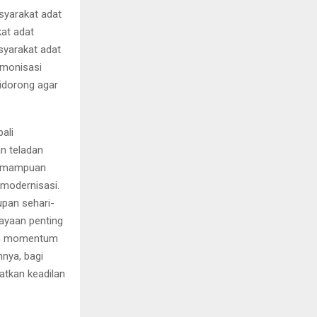
syarakat adat
at adat
syarakat adat
rmonisasi
idorong agar
ali
n teladan
kemampuan
 modernisasi.
upan sehari-
kayaan penting
lam momentum
hnya, bagi
tkan keadilan