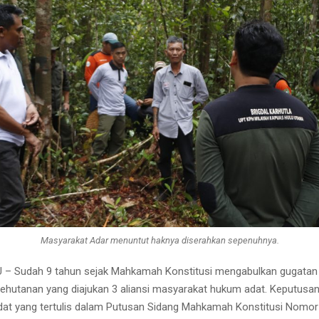
Masyarakat Adar menuntut haknya diserahkan sepenuhnya.
– Sudah 9 tahun sejak Mahkamah Konstitusi mengabulkan gugatan 
ehutanan yang diajukan 3 aliansi masyarakat hukum adat. Keputusan
at yang tertulis dalam Putusan Sidang Mahkamah Konstitusi Nomo