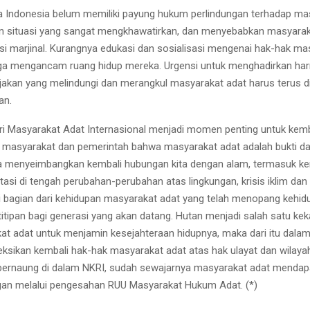
a Indonesia belum memiliki payung hukum perlindungan terhadap ma
n situasi yang sangat mengkhawatirkan, dan menyebabkan masyarak
isi marjinal. Kurangnya edukasi dan sosialisasi mengenai hak-hak ma
 juga mengancam ruang hidup mereka. Urgensi untuk menghadirkan ha
ijakan yang melindungi dan merangkul masyarakat adat harus terus d
an.
ri Masyarakat Adat Internasional menjadi momen penting untuk kemb
masyarakat dan pemerintah bahwa masyarakat adat adalah bukti da
ra menyeimbangkan kembali hubungan kita dengan alam, termasuk 
tasi di tengah perubahan-perubahan atas lingkungan, krisis iklim dan
 bagian dari kehidupan masyarakat adat yang telah menopang kehid
 titipan bagi generasi yang akan datang. Hutan menjadi salah satu ke
at adat untuk menjamin kesejahteraan hidupnya, maka dari itu da
efleksikan kembali hak-hak masyarakat adat atas hak ulayat dan wilaya
ernaung di dalam NKRI, sudah sewajarnya masyarakat adat mendapa
gan melalui pengesahan RUU Masyarakat Hukum Adat. (*)