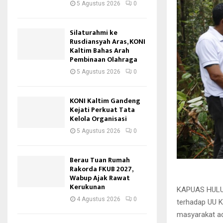
5 Agustus 2026
0
Silaturahmi ke
Rusdiansyah Aras, KONI
Kaltim Bahas Arah
Pembinaan Olahraga
5 Agustus 2026
0
KONI Kaltim Gandeng
Kejati Perkuat Tata
Kelola Organisasi
5 Agustus 2026
0
Berau Tuan Rumah
Rakorda FKUB 2027,
Wabup Ajak Rawat
Kerukunan
KAPUAS HULU 
4 Agustus 2026
0
terhadap UU K
masyarakat ad