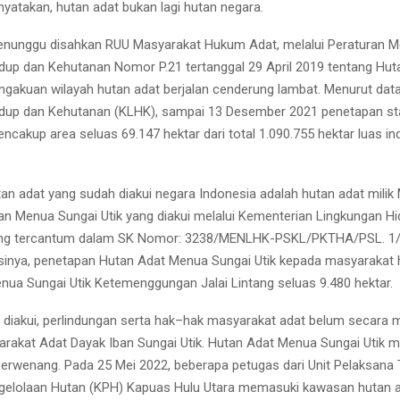
nyatakan, hutan adat bukan lagi hutan negara.
nunggu disahkan RUU Masyarakat Hukum Adat, melalui Peraturan Me
dup dan Kehutanan Nomor P.21 tertanggal 29 April 2019 tentang Hut
ngakuan wilayah hutan adat berjalan cenderung lambat. Menurut dat
idup dan Kehutanan (KLHK), sampai 13 Desember 2021 penetapan st
cakup area seluas 69.147 hektar dari total 1.090.755 hektar luas ind
tan adat yang sudah diakui negara Indonesia adalah hutan adat milik
an Menua Sungai Utik yang diakui melalui Kementerian Lingkungan H
ng tercantum dalam SK Nomor:
3238/MENLHK-PSKL/PKTHA/PSL. 1/
Isinya, penetapan Hutan Adat Menua Sungai Utik kepada masyarakat
nua Sungai Utik Ketemenggungan Jalai Lintang seluas 9.480 hektar.
 diakui, perlindungan serta hak–hak masyarakat adat belum secara 
arakat Adat Dayak Iban Sungai Utik. Hutan Adat Menua Sungai Utik m
 berwenang. Pada 25 Mei 2022, beberapa petugas dari Unit Pelaksana 
gelolaan Hutan (KPH) Kapuas Hulu Utara memasuki kawasan hutan a