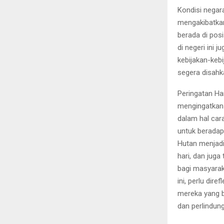
Kondisi negar
mengakibatka
berada di pos
di negeri ini
kebijakan-keb
segera disahk
Peringatan Ha
mengingatkan 
dalam hal ca
untuk beradap
Hutan menjadi
hari, dan juga
bagi masyarak
ini, perlu dir
mereka yang b
dan perlindun