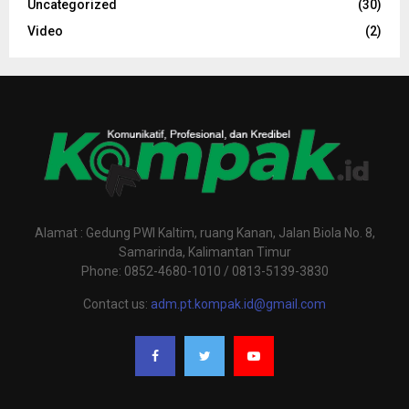
Uncategorized
(30)
Video
(2)
Alamat : Gedung PWI Kaltim, ruang Kanan, Jalan Biola No. 8,
Samarinda, Kalimantan Timur
Phone: 0852-4680-1010 / 0813-5139-3830
Contact us:
adm.pt.kompak.id@gmail.com