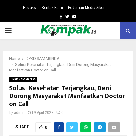
Redaksi
Kontak Kami
Pedoman Media Siber
Facebook
Twitter
Youtube
PRIMARY
MENU
Home
DPRD SAMARINDA
Solusi Kesehatan Terjangkau, Deni Dorong Masyarakat
Manfaatkan Doctor on Call
DPRD SAMARINDA
Solusi Kesehatan Terjangkau, Deni
Dorong Masyarakat Manfaatkan Doctor
on Call
by
admin
19 April 2023
0
SHARE
0