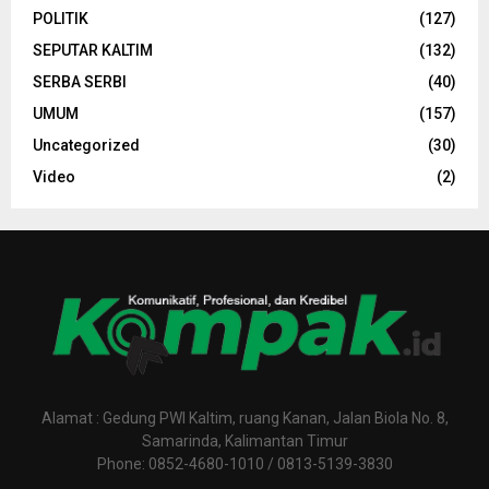
POLITIK
(127)
SEPUTAR KALTIM
(132)
SERBA SERBI
(40)
UMUM
(157)
Uncategorized
(30)
Video
(2)
Alamat : Gedung PWI Kaltim, ruang Kanan, Jalan Biola No. 8,
Samarinda, Kalimantan Timur
Phone: 0852-4680-1010 / 0813-5139-3830