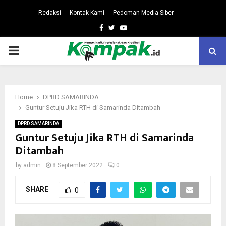
Redaksi
Kontak Kami
Pedoman Media Siber
Facebook
Twitter
Youtube
PRIMARY
MENU
Home
DPRD SAMARINDA
Guntur Setuju Jika RTH di Samarinda Ditambah
DPRD SAMARINDA
Guntur Setuju Jika RTH di Samarinda
Ditambah
by
admin
8 September 2022
0
SHARE
0