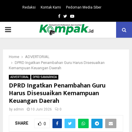
Redaksi
Kontak Kami
Pedoman Media Siber
Facebook
Twitter
Youtube
PRIMARY
MENU
Home
ADVERTORIAL
DPRD Ingatkan Penambahan Guru Harus Disesuaikan
Kemampuan Keuangan Daerah
ADVERTORIAL
DPRD SAMARINDA
DPRD Ingatkan Penambahan Guru
Harus Disesuaikan Kemampuan
Keuangan Daerah
by
admin
10 Juni 2026
0
SHARE
0