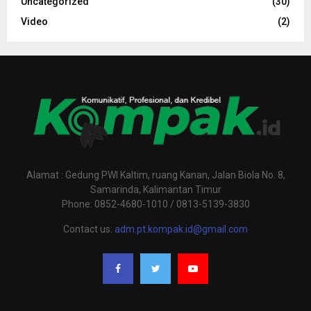
Uncategorized
(30)
Video
(2)
Alamat : Gedung PWI Kaltim, ruang Kanan, Jalan Biola No. 8,
Samarinda, Kalimantan Timur
Phone: 0852-4680-1010 / 0813-5139-3830
Contact us:
adm.pt.kompak.id@gmail.com