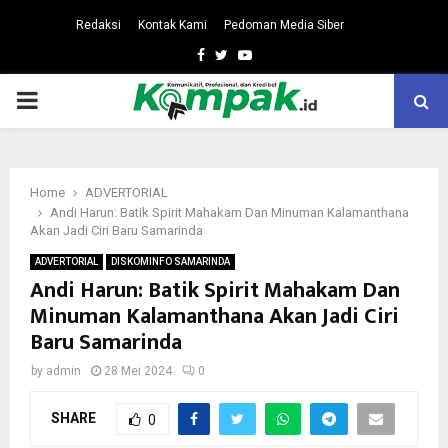
Redaksi
Kontak Kami
Pedoman Media Siber
Facebook
Twitter
Youtube
PRIMARY
MENU
Home
ADVERTORIAL
Andi Harun: Batik Spirit Mahakam Dan Minuman Kalamanthana
Akan Jadi Ciri Baru Samarinda
ADVERTORIAL
DISKOMINFO SAMARINDA
Andi Harun: Batik Spirit Mahakam Dan
Minuman Kalamanthana Akan Jadi Ciri
Baru Samarinda
by
admin
28 Mei 2024
0
SHARE
0