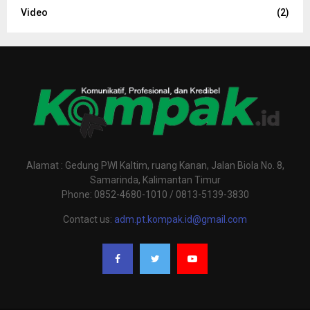
Video
(2)
Alamat : Gedung PWI Kaltim, ruang Kanan, Jalan Biola No. 8,
Samarinda, Kalimantan Timur
Phone: 0852-4680-1010 / 0813-5139-3830
Contact us:
adm.pt.kompak.id@gmail.com