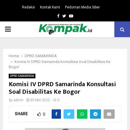
Redaksi
Kontak Kami
Pedoman Media Siber
Facebook
Twitter
Youtube
PRIMARY
MENU
Home
DPRD SAMARINDA
Komisi IV DPRD Samarinda Konsultasi Soal Disabilitas Ke
Bogor
DPRD SAMARINDA
Komisi IV DPRD Samarinda Konsultasi
Soal Disabilitas Ke Bogor
by
admin
30 Mei 2022
0
SHARE
0