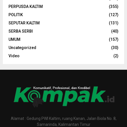
PERPUSDA KALTIM
(355)
POLITIK
(127)
SEPUTAR KALTIM
(131)
SERBA SERBI
(40)
UMUM
(157)
Uncategorized
(30)
Video
(2)
Alamat : Gedung PWI Kaltim, ruang Kanan, Jalan Biola No. 8,
Samarinda, Kalimantan Timur