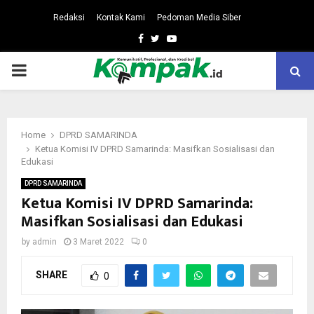
Redaksi
Kontak Kami
Pedoman Media Siber
Facebook
Twitter
Youtube
PRIMARY
MENU
Home
DPRD SAMARINDA
Ketua Komisi IV DPRD Samarinda: Masifkan Sosialisasi dan
Edukasi
DPRD SAMARINDA
Ketua Komisi IV DPRD Samarinda:
Masifkan Sosialisasi dan Edukasi
by
admin
3 Maret 2022
0
SHARE
0