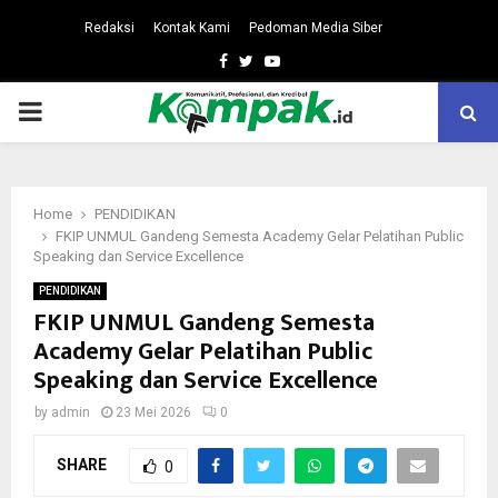
Redaksi
Kontak Kami
Pedoman Media Siber
Facebook
Twitter
Youtube
PRIMARY
MENU
Home
PENDIDIKAN
FKIP UNMUL Gandeng Semesta Academy Gelar Pelatihan Public
Speaking dan Service Excellence
PENDIDIKAN
FKIP UNMUL Gandeng Semesta
Academy Gelar Pelatihan Public
Speaking dan Service Excellence
by
admin
23 Mei 2026
0
SHARE
0