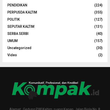
PENDIDIKAN
(224)
PERPUSDA KALTIM
(355)
POLITIK
(127)
SEPUTAR KALTIM
(131)
SERBA SERBI
(40)
UMUM
(157)
Uncategorized
(30)
Video
(2)
Alamat : Gedung PWI Kaltim, ruang Kanan, Jalan Biola No. 8,