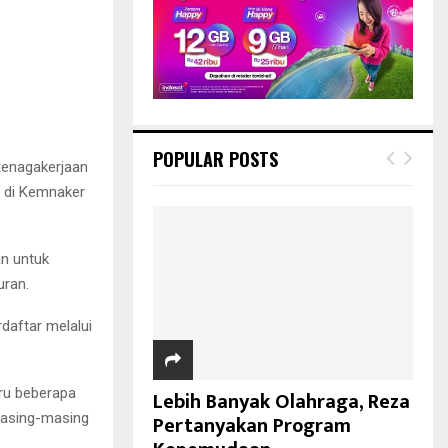
POPULAR POSTS
tenagakerjaan
r di Kemnaker
an untuk
uran.
rdaftar melalui
aru beberapa
Lebih Banyak Olahraga, Reza
masing-masing
Pertanyakan Program