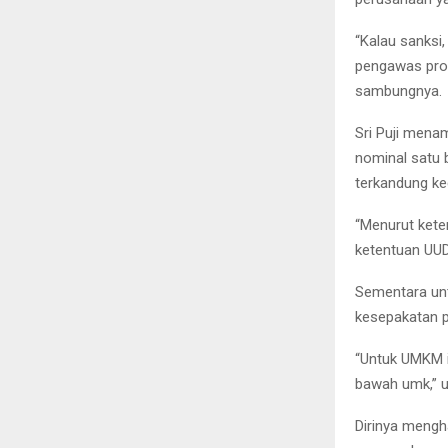
“Kalau sanksi
pengawas provi
sambungnya.
Sri Puji mena
nominal satu b
terkandung ke
“Menurut keten
ketentuan UUD 
Sementara unt
kesepakatan p
“Untuk UMKM i
bawah umk,” u
Dirinya mengh