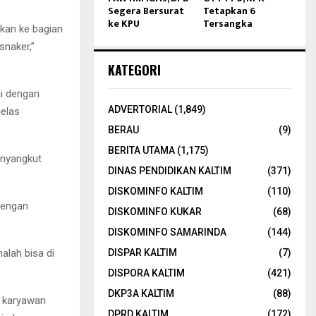
Segera Bersurat
Tetapkan 6
ke KPU
Tersangka
rkan ke bagian
snaker,”
KATEGORI
ai dengan
ADVERTORIAL
(1,849)
jelas
BERAU
(9)
BERITA UTAMA
(1,175)
enyangkut
DINAS PENDIDIKAN KALTIM
(371)
DISKOMINFO KALTIM
(110)
dengan
DISKOMINFO KUKAR
(68)
DISKOMINFO SAMARINDA
(144)
alah bisa di
DISPAR KALTIM
(7)
DISPORA KALTIM
(421)
DKP3A KALTIM
(88)
a karyawan
DPRD KALTIM
(172)