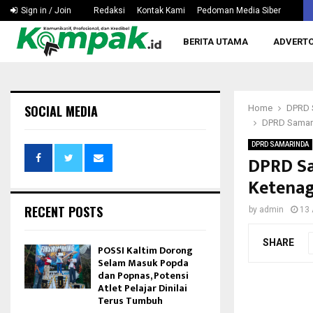
Silaturahmi ke Rusdiansyah Aras, KONI Kaltim Bahas…
Sign in / Join
Redaksi
Kontak Kami
Pedoman Media Siber
BERITA UTAMA
ADVERTO
SOCIAL MEDIA
Home
DPRD
DPRD Samari
DPRD SAMARINDA
DPRD Sa
Ketenag
RECENT POSTS
by
admin
13 
SHARE
POSSI Kaltim Dorong
Selam Masuk Popda
dan Popnas, Potensi
Atlet Pelajar Dinilai
Terus Tumbuh