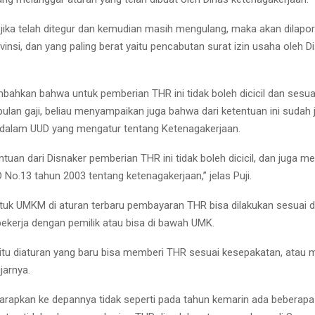
, jika telah ditegur dan kemudian masih mengulang, maka akan dilapo
nsi, dan yang paling berat yaitu pencabutan surat izin usaha oleh Di
mbahkan bahwa untuk pemberian THR ini tidak boleh dicicil dan sesu
ulan gaji, beliau menyampaikan juga bahwa dari ketentuan ini sudah 
dalam UUD yang mengatur tentang Ketenagakerjaan.
tuan dari Disnaker pemberian THR ini tidak boleh dicicil, dan juga m
No.13 tahun 2003 tentang ketenagakerjaan,” jelas Puji.
uk UMKM di aturan terbaru pembayaran THR bisa dilakukan sesuai 
ekerja dengan pemilik atau bisa di bawah UMK.
tu diaturan yang baru bisa memberi THR sesuai kesepakatan, atau m
jarnya.
arapkan ke depannya tidak seperti pada tahun kemarin ada beberap