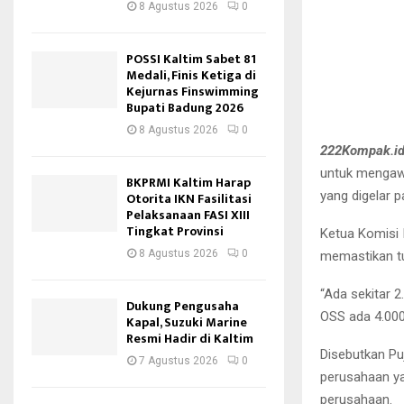
8 Agustus 2026
0
POSSI Kaltim Sabet 81
Medali, Finis Ketiga di
Kejurnas Finswimming
Bupati Badung 2026
8 Agustus 2026
0
222Kompak.
id
untuk mengawa
BKPRMI Kaltim Harap
yang digelar 
Otorita IKN Fasilitasi
Pelaksanaan FASI XIII
Tingkat Provinsi
Ketua Komisi 
8 Agustus 2026
0
memastikan tu
“Ada sekitar 2
Dukung Pengusaha
OSS ada 4.000 
Kapal, Suzuki Marine
Resmi Hadir di Kaltim
Disebutkan Pu
7 Agustus 2026
0
perusahaan y
perusahaan.