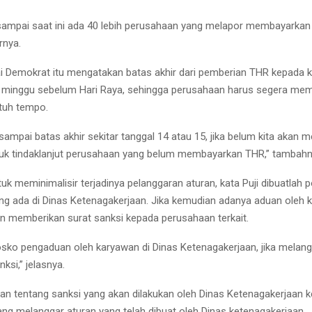
 sampai saat ini ada 40 lebih perusahaan yang melapor membayarka
rnya.
tai Demokrat itu mengatakan batas akhir dari pemberian THR kepada
u minggu sebelum Hari Raya, sehingga perusahaan harus segera me
atuh tempo.
sampai batas akhir sekitar tanggal 14 atau 15, jika belum kita akan
uk tindaklanjut perusahaan yang belum membayarkan THR,” tambahn
tuk meminimalisir terjadinya pelanggaran aturan, kata Puji dibuatlah 
g ada di Dinas Ketenagakerjaan. Jika kemudian adanya aduan oleh 
 memberikan surat sanksi kepada perusahaan terkait.
sko pengaduan oleh karyawan di Dinas Ketenagakerjaan, jika melan
nksi,” jelasnya.
kan tentang sanksi yang akan dilakukan oleh Dinas Ketenagakerjaan 
ng melanggar aturan yang telah dibuat oleh Dinas ketenagakerjaan.