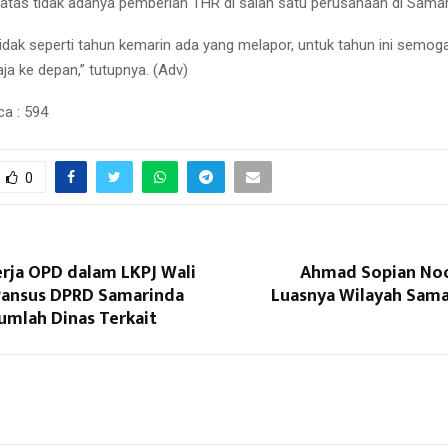
atas tidak adanya pemberian THR di salah satu perusahaan di Samar
idak seperti tahun kemarin ada yang melapor, untuk tahun ini semoga
saja ke depan,” tutupnya. (Adv)
ca :
594
0
erja OPD dalam LKPJ Wali
Ahmad Sopian No
 Pansus DPRD Samarinda
Luasnya Wilayah Sama
umlah Dinas Terkait