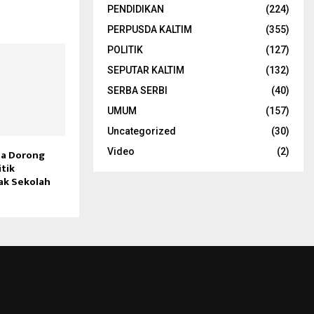
PENDIDIKAN
(224)
PERPUSDA KALTIM
(355)
POLITIK
(127)
SEPUTAR KALTIM
(132)
SERBA SERBI
(40)
UMUM
(157)
Uncategorized
(30)
Video
(2)
a Dorong
tik
ak Sekolah