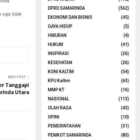
inda.
DPRD SAMARINDA
(562)
 saja tidak
EKONOMI DAN BISNIS
(45)
GAYA HIDUP
(5)
HIBURAN
(4)
HUKUM
(41)
INSPIRASI
(26)
KESEHATAN
(26)
KONI KALTIM
(54)
NEXT POST
KPU Kaltim
(63)
or Tanggapi
MMP KT
(16)
rinda Utara
NASIONAL
(113)
OLAH RAGA
(43)
OPINI
(10)
PEMERINTAHAN
(51)
PEMKOT SAMARINDA
(85)