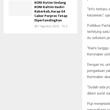
KONI Kutim Undang
KONI Kaltim Hadiri
“Info terbaru
Rakerkab, Harap 64
karyawan,” uja
Cabor Porprov Tetap
Dipertandingkan
Politikus Par
7 Agustus 2026
0
terhitung sat
itu sebelum j
“Kami tunggu 
Kemnaker unt
Dengan ini, un
pengaduan yan
Kemnaker akan
“Sudah ada po
diberi surat sa
Puji menjelas
perusahaan ya