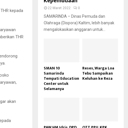
Kepemudaan
22 Maret 2022
0
n THR kepada
SAMARINDA – Dinas Pemuda dan
Olahraga (Dispora) Kaltim, lebih banyak
 karyawan
mengalokasikan anggaran untuk...
mberikan THR
 mendorong
ya.
SMAN 10
Reses, Warga Loa
Samarinda
Tebu Sampaikan
posko
Tempati Education
Keluhan ke Reza
karyawan,
Center untuk
Selamanya
ggar akan
kepada
PAW HM Idris, DPD
OTT PPU, KPK