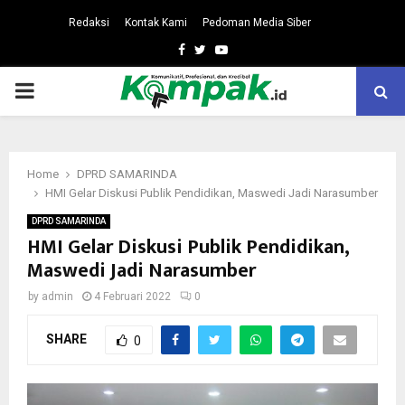
Redaksi
Kontak Kami
Pedoman Media Siber
Facebook
Twitter
Youtube
PRIMARY
MENU
Home
DPRD SAMARINDA
HMI Gelar Diskusi Publik Pendidikan, Maswedi Jadi Narasumber
DPRD SAMARINDA
HMI Gelar Diskusi Publik Pendidikan,
Maswedi Jadi Narasumber
by
admin
4 Februari 2022
0
SHARE
0