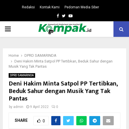
Redaksi
Kontak Kami
Pedoman Media Siber
Facebook
Twitter
Youtube
PRIMARY
MENU
Home
DPRD SAMARINDA
Deni Hakim Minta Satpol PP Tertibkan, Beduk Sahur dengan
Musik Yang Tak Pantas
DPRD SAMARINDA
Deni Hakim Minta Satpol PP Tertibkan,
Beduk Sahur dengan Musik Yang Tak
Pantas
by
admin
9 April 2022
0
SHARE
0