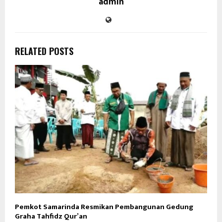
admin
RELATED POSTS
Pemkot Samarinda Resmikan Pembangunan Gedung
K
Graha Tahfidz Qur’an