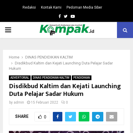
Redaksi
Kontak Kami
Pedoman Media Siber
Facebook
Twitter
Youtube
PRIMARY
MENU
Home
DINAS PENDIDIKAN KALTIM
Disdikbud Kaltim dan Kejati Launching Duta Pelajar Sadar
Hukum
ADVERTORIAL
DINAS PENDIDIKAN KALTIM
PENDIDIKAN
Disdikbud Kaltim dan Kejati Launching
Duta Pelajar Sadar Hukum
by
admin
15 Februari 2022
0
SHARE
0