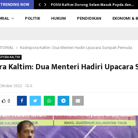
POSSI Kaltim Dorong Selam Masuk Popda dan…
TRENDING NOW
RIAL
POLITIK
HUKUM
PENDIDIKAN
EKONOMI & B
TORIAL
Kadispora Kaltim: Dua Menteri Hadiri Upacara Sumpah Pemuda
SPORA KALTIM
ra Kaltim: Dua Menteri Hadiri Upacara
a
Oktober 2022
0
0