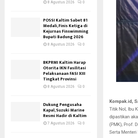
8 Agustus 2026
0
POSSI Kaltim Sabet 81
Medali, Finis Ketiga di
Kejurnas Finswimming
Bupati Badung 2026
8 Agustus 2026
0
BKPRMI Kaltim Harap
Otorita IKN Fasilitasi
Pelaksanaan FASI XIII
Tingkat Provinsi
8 Agustus 2026
0
Kompak.id, 
Dukung Pengusaha
Titik Nol, Ib
Kapal, Suzuki Marine
Resmi Hadir di Kaltim
dipastikan ak
7 Agustus 2026
0
(PMK), Prof. D
Serta Menteri