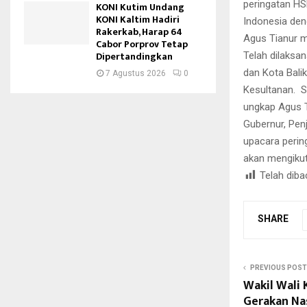
peringatan HS
KONI Kutim Undang
KONI Kaltim Hadiri
Indonesia den
Rakerkab, Harap 64
Agus Tianur m
Cabor Porprov Tetap
Dipertandingkan
Telah dilaksa
dan Kota Balik
7 Agustus 2026
0
Kesultanan. S
ungkap Agus T
Gubernur, Pen
upacara perin
akan mengikut
Telah diba
SHARE
PREVIOUS POST
Wakil Wali 
Gerakan Nas