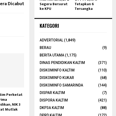
era Dicabut
Segera Bersurat
Tetapkan 6
ke KPU
Tersangka
KATEGORI
ADVERTORIAL
(1,849)
BERAU
(9)
BERITA UTAMA
(1,175)
DINAS PENDIDIKAN KALTIM
(371)
DISKOMINFO KALTIM
(110)
DISKOMINFO KUKAR
(68)
DISKOMINFO SAMARINDA
(144)
DISPAR KALTIM
(7)
ltim Perketat
rima
DISPORA KALTIM
(421)
dikan, NIK 3
DKP3A KALTIM
(88)
rat Mutlak
DPRD KALTIM
(172)