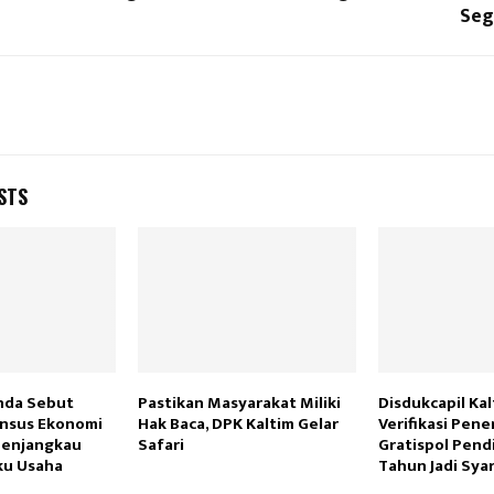
Seg
STS
nda Sebut
Pastikan Masyarakat Miliki
Disdukcapil Ka
ensus Ekonomi
Hak Baca, DPK Kaltim Gelar
Verifikasi Pene
Menjangkau
Safari
Gratispol Pendi
ku Usaha
Tahun Jadi Sya