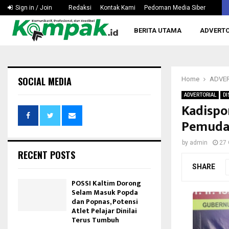
Silaturahmi ke Rusdiansyah Aras, KONI Kaltim Bahas…
Sign in / Join
Redaksi
Kontak Kami
Pedoman Media Siber
BERITA UTAMA
ADVERTO
SOCIAL MEDIA
Home
ADVER
ADVERTORIAL
DI
Kadispo
Pemud
by
admin
27 
RECENT POSTS
SHARE
POSSI Kaltim Dorong
Selam Masuk Popda
dan Popnas, Potensi
Atlet Pelajar Dinilai
Terus Tumbuh