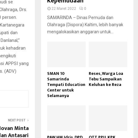
Kepemudaan
mudi se
22 Maret 2022
0
lahraga, Drs.
 persen.
SAMARINDA – Dinas Pemuda dan
 Kartanegara
Olahraga (Dispora) Kaltim, lebih banyak
mengalokasikan anggaran untuk...
upati dan
Danlanal,”
uk kehadiran
engikuti
asi APPSI yang
s. (ADV)
SMAN 10
Reses, Warga Loa
Samarinda
Tebu Sampaikan
Tempati Education
Keluhan ke Reza
Center untuk
Selamanya
NEXT POST
Novan Minta
alan Antasari
PAW HM Idris, DPD
OTT PPU, KPK