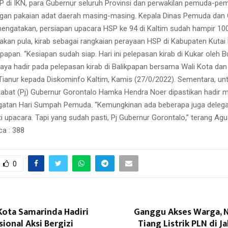
P di IKN, para Gubernur seluruh Provinsi dan perwakilan pemuda-pe
gan pakaian adat daerah masing-masing. Kepala Dinas Pemuda dan O
engatakan, persiapan upacara HSP ke 94 di Kaltim sudah hampir 100
nakan pula, kirab sebagai rangkaian perayaan HSP di Kabupaten Kutai
papan. “Kesiapan sudah siap. Hari ini pelepasan kirab di Kukar oleh B
aya hadir pada pelepasan kirab di Balikpapan bersama Wali Kota dan 
ianur kepada Diskominfo Kaltim, Kamis (27/0/2022). Sementara, unt
jabat (Pj) Gubernur Gorontalo Hamka Hendra Noer dipastikan hadir m
gatan Hari Sumpah Pemuda. “Kemungkinan ada beberapa juga deleg
i upacara. Tapi yang sudah pasti, Pj Gubernur Gorontalo,” terang Agu
ca :
388
0
Kota Samarinda Hadiri
Ganggu Akses Warga, 
ional Aksi Bergizi
Tiang Listrik PLN di J