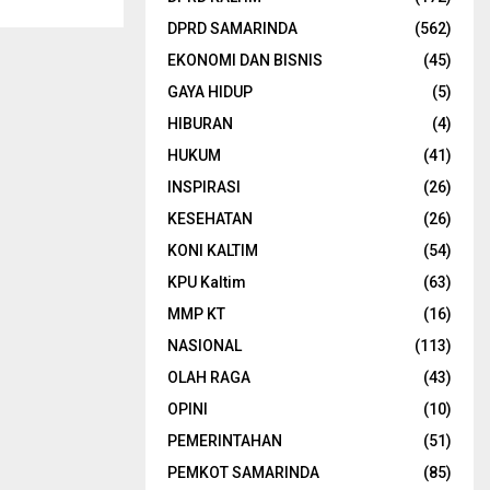
DPRD SAMARINDA
(562)
EKONOMI DAN BISNIS
(45)
GAYA HIDUP
(5)
HIBURAN
(4)
HUKUM
(41)
INSPIRASI
(26)
KESEHATAN
(26)
KONI KALTIM
(54)
KPU Kaltim
(63)
MMP KT
(16)
NASIONAL
(113)
OLAH RAGA
(43)
OPINI
(10)
PEMERINTAHAN
(51)
PEMKOT SAMARINDA
(85)