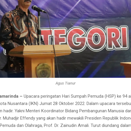
Agus Tianur
Samarinda –
Upacara peringatan Hari Sumpah Pemuda (HSP) ke 94 ak
u Kota Nusantara (IKN) Jumat 28 Oktober 2022. Dalam upacara tersebu
an hadir. Yakni Menteri Koordinator Bidang Pembangunan Manusia d
r. Muhadjir Effendy yang akan hadir mewakili Presiden Republik Indone
 Pemuda dan Olahraga, Prof. Dr. Zainudin Amali. Turut diundang dala