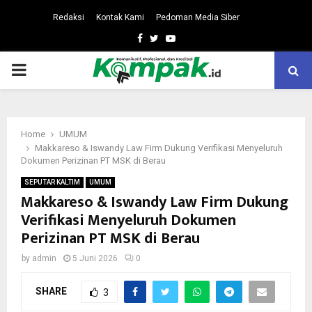
Redaksi
Kontak Kami
Pedoman Media Siber
Facebook
Twitter
Youtube
PRIMARY
MENU
Home
UMUM
Makkareso & Iswandy Law Firm Dukung Verifikasi Menyeluruh
Dokumen Perizinan PT MSK di Berau
SEPUTAR KALTIM
UMUM
Makkareso & Iswandy Law Firm Dukung
Verifikasi Menyeluruh Dokumen
Perizinan PT MSK di Berau
by
admin
5 Juni 2026
0
SHARE
3