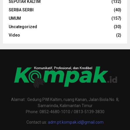
SEPUTAR KALTIM
(132)
SERBA SERBI
(40)
UMUM
(157)
Uncategorized
(30)
Video
(2)
Alamat : Gedung PWI Kaltim, ruang Kanan, Jalan Biola No. 8,
Samarinda, Kalimantan Timur
Phone: 0852-4680-1010 / 0813-5139-3830
Contact us:
adm.pt.kompak.id@gmail.com