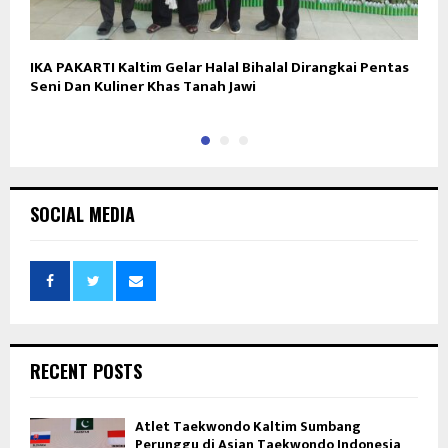
IKA PAKARTI Kaltim Gelar Halal Bihalal Dirangkai Pentas
S
Seni Dan Kuliner Khas Tanah Jawi
K
SOCIAL MEDIA
RECENT POSTS
Atlet Taekwondo Kaltim Sumbang
Perunggu di Asian Taekwondo Indonesia