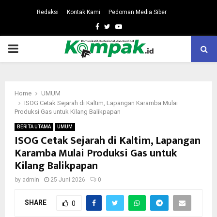
Redaksi
Kontak Kami
Pedoman Media Siber
Facebook
Twitter
Youtube
PRIMARY
MENU
Home
UMUM
ISOG Cetak Sejarah di Kaltim, Lapangan Karamba Mulai
Produksi Gas untuk Kilang Balikpapan
BERITA UTAMA
UMUM
ISOG Cetak Sejarah di Kaltim, Lapangan
Karamba Mulai Produksi Gas untuk
Kilang Balikpapan
by
admin
25 Juni 2026
0
SHARE
0