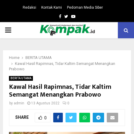
Redaksi
Kontak Kami
Pedoman Media Siber
Facebook
Twitter
Youtube
PRIMARY
MENU
Home
BERITA UTAMA
Kawal Hasil Rapimnas, Tidar Kaltim Semangat Menangkan
Prabowo
BERITA UTAMA
Kawal Hasil Rapimnas, Tidar Kaltim
Semangat Menangkan Prabowo
by
admin
13 Agustus 2022
0
SHARE
0