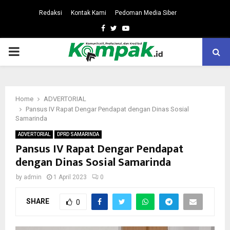
Redaksi
Kontak Kami
Pedoman Media Siber
Facebook
Twitter
Youtube
PRIMARY
MENU
Home
ADVERTORIAL
Pansus IV Rapat Dengar Pendapat dengan Dinas Sosial
Samarinda
ADVERTORIAL
DPRD SAMARINDA
Pansus IV Rapat Dengar Pendapat
dengan Dinas Sosial Samarinda
by
admin
1 April 2023
0
SHARE
0