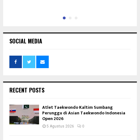
I
SOCIAL MEDIA
RECENT POSTS
Atlet Taekwondo Kaltim Sumbang
Perunggu di Asian Taekwondo Indonesia
Open 2026
5 Agustus 2026
0