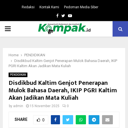
Redaksi
Kontak Kami
Pedoman Media Siber
Facebook
Twitter
Youtube
PRIMARY
MENU
Home
PENDIDIKAN
Disdikbud Kaltim Genjot Penerapan Mulok Bahasa Daerah, IKIP
PGRI Kaltim Akan Jadikan Mata Kuliah
PENDIDIKAN
Disdikbud Kaltim Genjot Penerapan
Mulok Bahasa Daerah, IKIP PGRI Kaltim
Akan Jadikan Mata Kuliah
by
admin
15 November 2025
0
SHARE
0