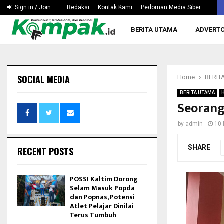
Silaturahmi ke Rusdiansyah Aras, KONI Kaltim Bahas…
Sign in / Join
Redaksi
Kontak Kami
Pedoman Media Siber
BERITA UTAMA
ADVERTO
SOCIAL MEDIA
Home
BERIT
BERITA UTAMA
Seorang
by
admin
10 
SHARE
RECENT POSTS
POSSI Kaltim Dorong
Selam Masuk Popda
dan Popnas, Potensi
Atlet Pelajar Dinilai
Terus Tumbuh