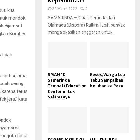
Kepemudaan
22 Maret 2022
0
ut, kita
untuk mondok
SAMARINDA – Dinas Pemuda dan
Olahraga (Dispora) Kaltim, lebih banyak
ah dijemput
mengalokasikan anggaran untuk...
ungkap Kombes
al dan
SMAN 10
Reses, Warga Loa
rsebut selama
Samarinda
Tebu Sampaikan
sudah sering
Tempati Education
Keluhan ke Reza
Center untuk
 karena terus
Selamanya
ek jera,” kata
pondok
enyemprot.
anggota tubuh
PAW HM Idris, DPD
OTT PPU, KPK