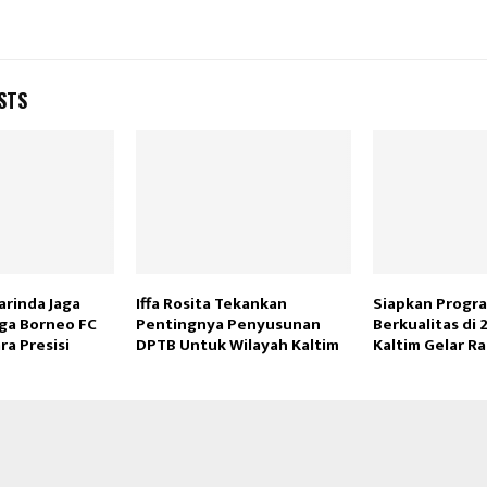
STS
arinda Jaga
Iffa Rosita Tekankan
Siapkan Progra
ga Borneo FC
Pentingnya Penyusunan
Berkualitas di
a Presisi
DPTB Untuk Wilayah Kaltim
Kaltim Gelar Ra