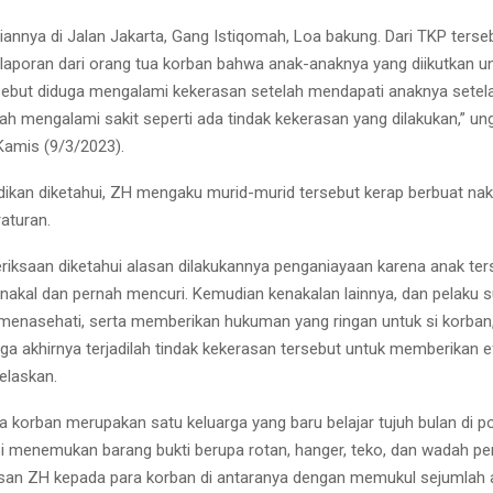
annya di Jalan Jakarta, Gang Istiqomah, Loa bakung. Dari TKP terseb
aporan dari orang tua korban bahwa anak-anaknya yang diikutkan 
sebut diduga mengalami kekerasan setelah mendapati anaknya setel
ah mengalami sakit seperti ada tindak kekerasan yang dilakukan,” 
 Kamis (9/3/2023).
dikan diketahui, ZH mengaku murid-murid tersebut kerap berbuat nak
aturan.
riksaan diketahui alasan dilakukannya penganiayaan karena anak te
u nakal dan pernah mencuri. Kemudian kenakalan lainnya, dan pelaku 
enasehati, serta memberikan hukuman yang ringan untuk si korban,
ga akhirnya terjadilah tindak kekerasan tersebut untuk memberikan ef
elaskan.
a korban merupakan satu keluarga yang baru belajar tujuh bulan di 
isi menemukan barang bukti berupa rotan, hanger, teko, dan wadah p
san ZH kepada para korban di antaranya dengan memukul sejumlah 