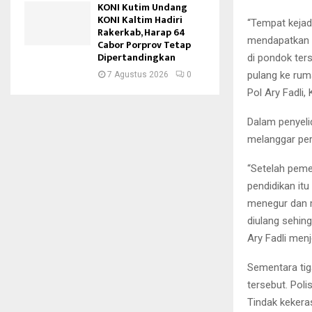
KONI Kutim Undang
KONI Kaltim Hadiri
“Tempat kejadi
Rakerkab, Harap 64
mendapatkan l
Cabor Porprov Tetap
Dipertandingkan
di pondok ter
pulang ke rum
7 Agustus 2026
0
Pol Ary Fadli,
Dalam penyeli
melanggar per
“Setelah peme
pendidikan it
menegur dan m
diulang sehing
Ary Fadli menj
Sementara tig
tersebut. Pol
Tindak kekera