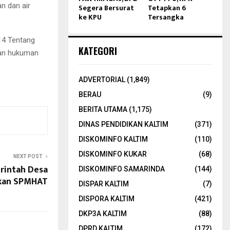
n dan air
Segera Bersurat
Tetapkan 6
ke KPU
Tersangka
014 Tentang
KATEGORI
man hukuman
ADVERTORIAL
(1,849)
BERAU
(9)
BERITA UTAMA
(1,175)
DINAS PENDIDIKAN KALTIM
(371)
DISKOMINFO KALTIM
(110)
DISKOMINFO KUKAR
(68)
NEXT POST
rintah Desa
DISKOMINFO SAMARINDA
(144)
tkan SPMHAT
DISPAR KALTIM
(7)
DISPORA KALTIM
(421)
DKP3A KALTIM
(88)
DPRD KALTIM
(172)