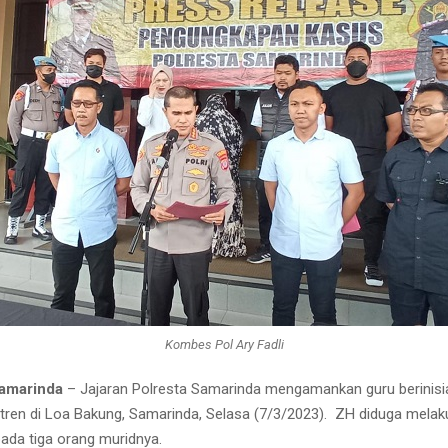
Kombes Pol Ary Fadli
Samarinda
– Jajaran Polresta Samarinda mengamankan guru berinisia
ren di Loa Bakung, Samarinda, Selasa (7/3/2023). ZH diduga melak
ada tiga orang muridnya.