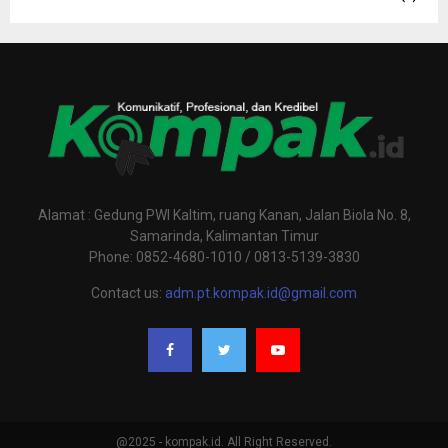
Alamat : Gedung PWI Kaltim, ruang Kanan, Jalan Biola No. 8,
Samarinda, Kalimantan Timur
Phone: 0852-4680-1010 / 0813-5139-3830
Contact us:
adm.pt.kompak.id@gmail.com
@2025 - kompak.id. All Right Reserved.