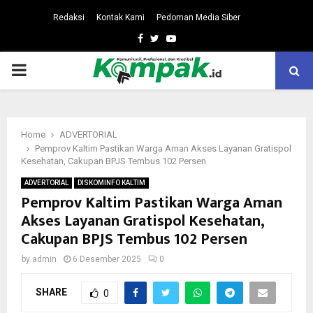
Redaksi
Kontak Kami
Pedoman Media Siber
Facebook
Twitter
Youtube
PRIMARY
MENU
Home
ADVERTORIAL
Pemprov Kaltim Pastikan Warga Aman Akses Layanan Gratispol
Kesehatan, Cakupan BPJS Tembus 102 Persen
ADVERTORIAL
DISKOMINFO KALTIM
Pemprov Kaltim Pastikan Warga Aman
Akses Layanan Gratispol Kesehatan,
Cakupan BPJS Tembus 102 Persen
by
admin
6 Desember 2025
0
SHARE
0