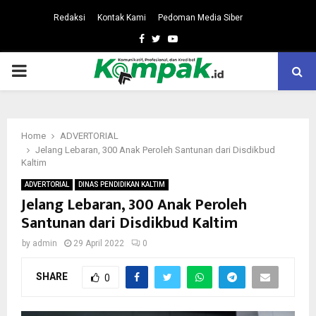
Redaksi
Kontak Kami
Pedoman Media Siber
Facebook
Twitter
Youtube
PRIMARY
MENU
Home
ADVERTORIAL
Jelang Lebaran, 300 Anak Peroleh Santunan dari Disdikbud
Kaltim
ADVERTORIAL
DINAS PENDIDIKAN KALTIM
Jelang Lebaran, 300 Anak Peroleh
Santunan dari Disdikbud Kaltim
by
admin
29 April 2022
0
SHARE
0