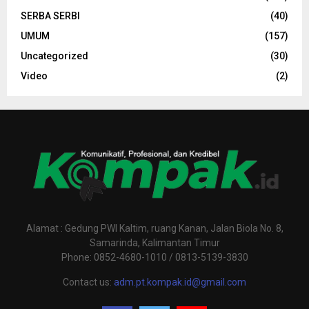
SERBA SERBI
(40)
UMUM
(157)
Uncategorized
(30)
Video
(2)
Alamat : Gedung PWI Kaltim, ruang Kanan, Jalan Biola No. 8,
Samarinda, Kalimantan Timur
Phone: 0852-4680-1010 / 0813-5139-3830
Contact us:
adm.pt.kompak.id@gmail.com