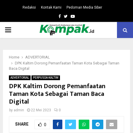
Redaksi
Kontak Kami
Pedoman Media Siber
Facebook
Twitter
Youtube
PRIMARY
MENU
Home
ADVERTORIAL
DPK Kaltim Dorong Pemanfaatan Taman Kota Sebagai Taman
Baca Digital
ADVERTORIAL
PERPUSDA KALTIM
DPK Kaltim Dorong Pemanfaatan
Taman Kota Sebagai Taman Baca
Digital
by
admin
22 Mei 2023
0
SHARE
0