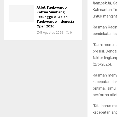
Kompak.id, S
Atlet Taekwondo
Kalimantan Ti
Kaltim Sumbang
untuk mengint
Perunggu di Asian
Taekwondo Indonesia
Open 2026
Rasman Rading
5 Agustus 2026
0
pendekatan be
“Kami meminta
presisi. Denga
faktor lingku
(2/6/2025).
Rasman menyeb
kecepatan dan
optimal, simul
performa atlet
“Kita harus m
kecepatan angi