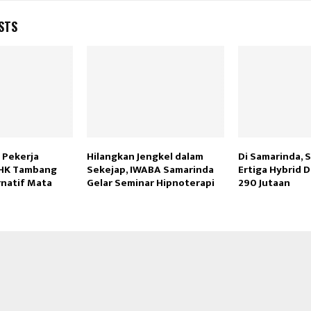
STS
 Pekerja
Hilangkan Jengkel dalam
Di Samarinda, 
HK Tambang
Sekejap, IWABA Samarinda
Ertiga Hybrid 
rnatif Mata
Gelar Seminar Hipnoterapi
290 Jutaan