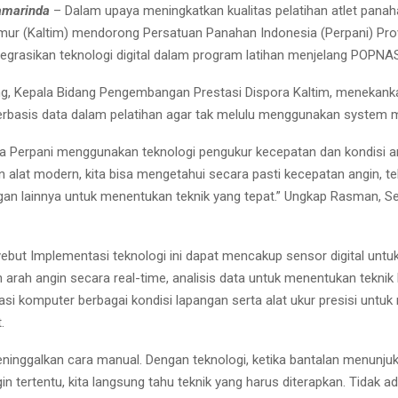
amarinda
– Dalam upaya meningkatkan kualitas pelatihan atlet panah
mur (Kaltim) mendorong Persatuan Panahan Indonesia (Perpani) Prov
egrasikan teknologi digital dalam program latihan menjelang POPNA
, Kepala Bidang Pengembangan Prestasi Dispora Kaltim, menekank
rbasis data dalam pelatihan agar tak melulu menggunakan system 
 Perpani menggunakan teknologi pengukur kecepatan dan kondisi a
n alat modern, kita bisa mengetahui secara pasti kecepatan angin, t
ngan lainnya untuk menentukan teknik yang tepat.” Ungkap Rasman, S
ut Implementasi teknologi ini dapat mencakup sensor digital unt
 arah angin secara real-time, analisis data untuk menentukan teknik 
asi komputer berbagai kondisi lapangan serta alat ukur presisi untu
.
eninggalkan cara manual. Dengan teknologi, ketika bantalan menunju
n tertentu, kita langsung tahu teknik yang harus diterapkan. Tidak ad