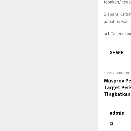
tebakan,” teg
Dispora Kalti
panahan Kalti
Telah diba
SHARE
PREVIOUS POST
Musprov Pe
Target Per
Tingkatkan 
admin