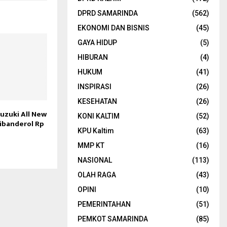
DPRD SAMARINDA
(562)
EKONOMI DAN BISNIS
(45)
GAYA HIDUP
(5)
HIBURAN
(4)
HUKUM
(41)
INSPIRASI
(26)
KESEHATAN
(26)
Suzuki All New
KONI KALTIM
(52)
Dibanderol Rp
KPU Kaltim
(63)
MMP KT
(16)
NASIONAL
(113)
OLAH RAGA
(43)
OPINI
(10)
PEMERINTAHAN
(51)
PEMKOT SAMARINDA
(85)