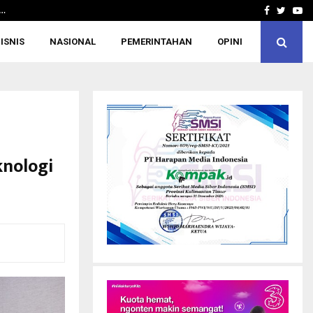
,…
Hilangkan Jengkel dalam Sekejap, IWAB
Facebook
Twitte
Yo
ISNIS
NASIONAL
PEMERINTAHAN
OPINI
knologi