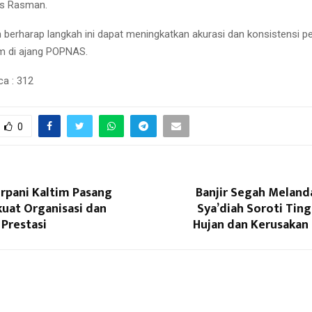
as Rasman.
m berharap langkah ini dapat meningkatkan akurasi dan konsistensi p
m di ajang POPNAS.
ca :
312
0
rpani Kaltim Pasang
Banjir Segah Melanda
kuat Organisasi dan
Sya’diah Soroti Tin
Prestasi
Hujan dan Kerusakan