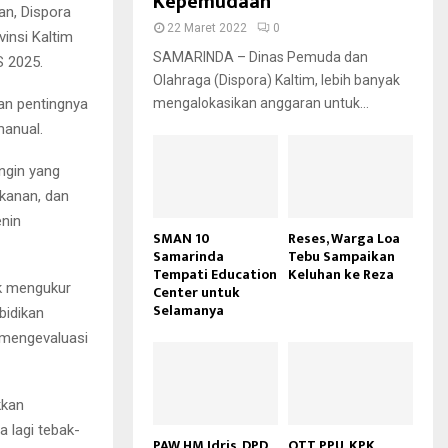
Kepemudaan
an, Dispora
22 Maret 2022
0
insi Kaltim
SAMARINDA – Dinas Pemuda dan
S 2025.
Olahraga (Dispora) Kaltim, lebih banyak
mengalokasikan anggaran untuk...
an pentingnya
manual.
ngin yang
ekanan, dan
enin
SMAN 10
Reses, Warga Loa
Samarinda
Tebu Sampaikan
Tempati Education
Keluhan ke Reza
uk mengukur
Center untuk
Selamanya
bidikan
k mengevaluasi
kkan
a lagi tebak-
PAW HM Idris, DPD
OTT PPU, KPK