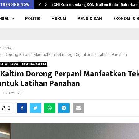
…
KONI Kutim Undang KONI Kaltim Hadiri Rakerkab
TRENDING NOW
RIAL
POLITIK
HUKUM
PENDIDIKAN
EKONOMI & B
TORIAL
im Dorong Perpani Manfaatkan Teknologi Digital untuk Latihan Panahan
RITA UTAMA
DISPORA KALTIM
 Kaltim Dorong Perpani Manfaatkan Te
 untuk Latihan Panahan
uni 2025
0
0