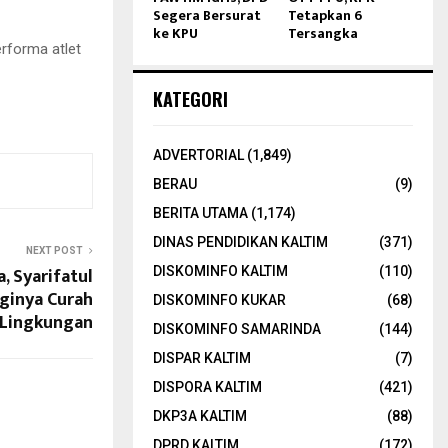
Segera Bersurat
Tetapkan 6
ke KPU
Tersangka
erforma atlet
KATEGORI
ADVERTORIAL
(1,849)
BERAU
(9)
BERITA UTAMA
(1,174)
DINAS PENDIDIKAN KALTIM
(371)
NEXT POST
, Syarifatul
DISKOMINFO KALTIM
(110)
gginya Curah
DISKOMINFO KUKAR
(68)
 Lingkungan
DISKOMINFO SAMARINDA
(144)
DISPAR KALTIM
(7)
DISPORA KALTIM
(421)
DKP3A KALTIM
(88)
DPRD KALTIM
(172)