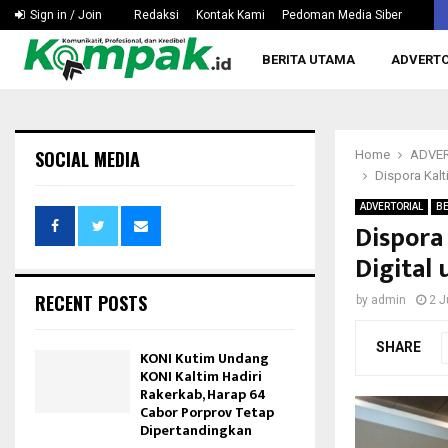
Gamalis Lepas Kontingen Panahan Berau, Target Lampaui
Sign in / Join
Redaksi
Kontak Kami
Pedoman Media Siber
BERITA UTAMA
ADVERTO
SOCIAL MEDIA
Home
ADVER
Dispora Kalt
ADVERTORIAL
BE
Dispora
Digital
RECENT POSTS
by
admin
2 J
SHARE
KONI Kutim Undang
KONI Kaltim Hadiri
Rakerkab, Harap 64
Cabor Porprov Tetap
Dipertandingkan