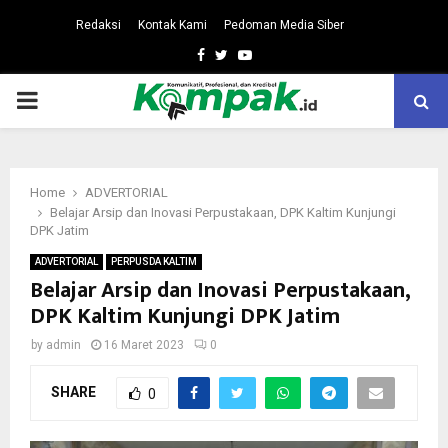
Redaksi
Kontak Kami
Pedoman Media Siber
Facebook
Twitter
Youtube
PRIMARY
MENU
Home
ADVERTORIAL
Belajar Arsip dan Inovasi Perpustakaan, DPK Kaltim Kunjungi
DPK Jatim
ADVERTORIAL
PERPUSDA KALTIM
Belajar Arsip dan Inovasi Perpustakaan,
DPK Kaltim Kunjungi DPK Jatim
by
admin
16 Maret 2023
0
SHARE
0