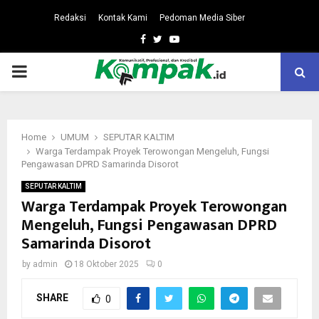
Redaksi
Kontak Kami
Pedoman Media Siber
Facebook
Twitter
Youtube
PRIMARY
MENU
Home
UMUM
SEPUTAR KALTIM
Warga Terdampak Proyek Terowongan Mengeluh, Fungsi
Pengawasan DPRD Samarinda Disorot
SEPUTAR KALTIM
Warga Terdampak Proyek Terowongan
Mengeluh, Fungsi Pengawasan DPRD
Samarinda Disorot
by
admin
18 Oktober 2025
0
SHARE
0