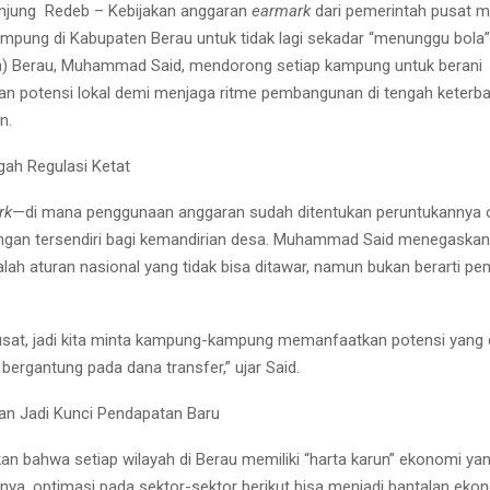
anjung Redeb – Kebijakan anggaran
earmark
dari pemerintah pusat 
mpung di Kabupaten Berau untuk tidak lagi sekadar “menunggu bola”.
a) Berau, Muhammad Said, mendorong setiap kampung untuk berani
 potensi lokal demi menjaga ritme pembangunan di tengah keterb
n.
gah Regulasi Ketat
rk
—di mana penggunaan anggaran sudah ditentukan peruntukannya 
angan tersendiri bagi kemandirian desa. Muhammad Said menegaska
dalah aturan nasional yang tidak bisa ditawar, namun bukan berarti 
.
 pusat, jadi kita minta kampung-kampung memanfaatkan potensi yang di
bergantung pada dana transfer,” ujar Said.
an Jadi Kunci Pendapatan Baru
n bahwa setiap wilayah di Berau memiliki “harta karun” ekonomi ya
nya, optimasi pada sektor-sektor berikut bisa menjadi bantalan eko