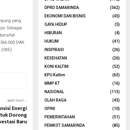
DPRD SAMARINDA
(562)
EKONOMI DAN BISNIS
(45)
ampung yang
GAYA HIDUP
(5)
ya: Sebagai
HIBURAN
(4)
bersifat
HUKUM
(41)
8.566.000 DAK
 (OKE)
INSPIRASI
(26)
KESEHATAN
(26)
KONI KALTIM
(52)
KPU Kaltim
(63)
MMP KT
(16)
NASIONAL
(113)
OLAH RAGA
(43)
NEXT POST
nsisi Energi
OPINI
(10)
untuk Dorong
PEMERINTAHAN
(51)
vestasi Baru
PEMKOT SAMARINDA
(85)