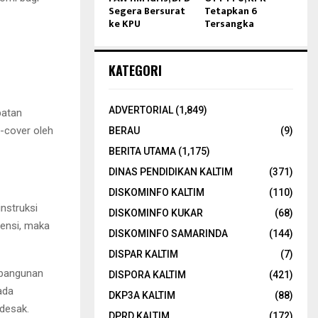
Segera Bersurat
Tetapkan 6
ke KPU
Tersangka
KATEGORI
ADVERTORIAL
(1,849)
patan
-cover oleh
BERAU
(9)
BERITA UTAMA
(1,175)
DINAS PENDIDIKAN KALTIM
(371)
DISKOMINFO KALTIM
(110)
nstruksi
DISKOMINFO KUKAR
(68)
ensi, maka
DISKOMINFO SAMARINDA
(144)
DISPAR KALTIM
(7)
mbangunan
DISPORA KALTIM
(421)
ada
DKP3A KALTIM
(88)
desak.
DPRD KALTIM
(172)