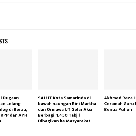
STS
ti Dugaan
SALUT Kota Samarinda di
Akhmed Reza H
an Lelang
bawah naungan Rini Martha
Ceramah Guru U
log di Berau,
dan Ormawa UT Gelar Aksi
Benua Puhun
LKPP dan APH
Berbagi, 1.450 Takjil
n
Dibagikan ke Masyarakat