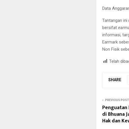
Data Anggara
Tantangan ini
bersifat
earm
informasi, ta
Earmark sebes
Non Fisik seb
Telah diba
SHARE
PREVIOUS POST
Penguatan 
di Bhuana J
Hak dan Ke