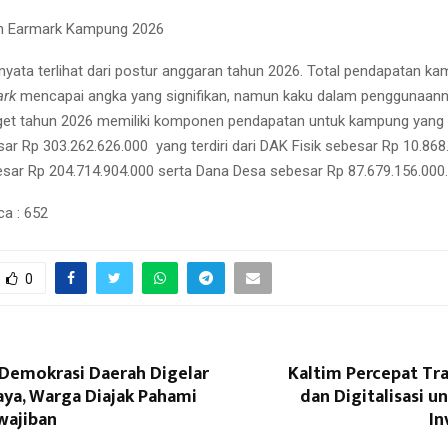
n Earmark Kampung 2026
 nyata terlihat dari postur anggaran tahun 2026. Total pendapatan k
ark
mencapai angka yang signifikan, namun kaku dalam penggunaann
rget tahun 2026 memiliki komponen pendapatan untuk kampung yang 
ar Rp 303.262.626.000 yang terdiri dari DAK Fisik sebesar Rp 10.86
esar Rp 204.714.904.000 serta Dana Desa sebesar Rp 87.679.156.000.
ca :
652
0
Demokrasi Daerah Digelar
Kaltim Percepat Tra
aya, Warga Diajak Pahami
dan Digitalisasi 
wajiban
In