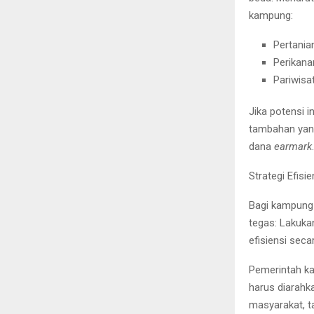
kampung:
Pertania
Perikana
Pariwisa
Jika potensi 
tambahan yang
dana
earmark
.
Strategi Efisie
Bagi kampung
tegas: Lakuka
efisiensi seca
Pemerintah ka
harus diarah
masyarakat, t