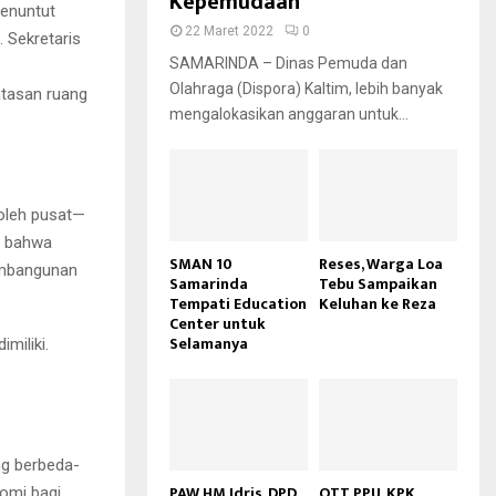
Kepemudaan
menuntut
22 Maret 2022
0
 Sekretaris
SAMARINDA – Dinas Pemuda dan
Olahraga (Dispora) Kaltim, lebih banyak
atasan ruang
mengalokasikan anggaran untuk...
oleh pusat—
n bahwa
SMAN 10
Reses, Warga Loa
pembangunan
Samarinda
Tebu Sampaikan
Tempati Education
Keluhan ke Reza
Center untuk
Selamanya
miliki.
ng berbeda-
PAW HM Idris, DPD
OTT PPU, KPK
nomi bagi