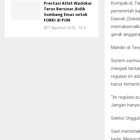
Prestasi Atlet Wadokai
Kompak.id, T
Terus Bersinar, Bidik
pemerintah ka
Sumbang Emas untuk
Daerah (Sekd
FORKI di PON
memaksimalkan
7 Agustus 2026
0
gerak anggara
Mandiri di Ten
Sistem
earma
menjadi tant
regulasi ini a
harus terhenti
“Ini regulasi
Jangan hanya 
Sektor Unggul
Said memetaka
beda. Menurut