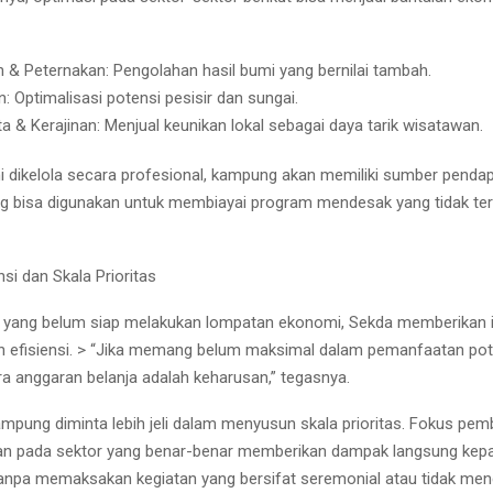
n & Peternakan: Pengolahan hasil bumi yang bernilai tambah.
n: Optimalisasi potensi pesisir dan sungai.
ta & Kerajinan: Menjual keunikan lokal sebagai daya tarik wisatawan.
ini dikelola secara profesional, kampung akan memiliki sumber penda
 bisa digunakan untuk membiayai program mendesak yang tidak ter
nsi dan Skala Prioritas
 yang belum siap melakukan lompatan ekonomi, Sekda memberikan i
n efisiensi. > “Jika memang belum maksimal dalam pemanfaatan pot
ra anggaran belanja adalah keharusan,” tegasnya.
mpung diminta lebih jeli dalam menyusun skala prioritas. Fokus pe
kan pada sektor yang benar-benar memberikan dampak langsung kep
anpa memaksakan kegiatan yang bersifat seremonial atau tidak men