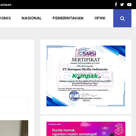
ksanaan…
Dukung Pengusaha Kapal, Suzuki Marine
Facebook
Twitte
Yo
ISNIS
NASIONAL
PEMERINTAHAN
OPINI