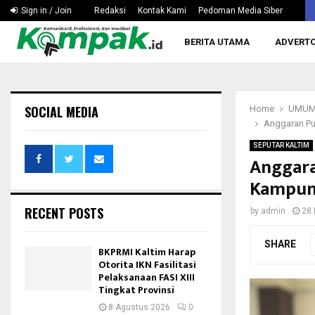
Berau Tuan Rumah Rakorda FKUB 2027, Wabup…
Sign in / Join
Redaksi
Kontak Kami
Pedoman Media Siber
BERITA UTAMA
ADVERTO
SOCIAL MEDIA
Home
UMU
Anggaran Pu
SEPUTAR KALTIM
Anggara
Kampung
RECENT POSTS
by
admin
28
SHARE
BKPRMI Kaltim Harap
Otorita IKN Fasilitasi
Pelaksanaan FASI XIII
Tingkat Provinsi
8 Agustus 2026
0