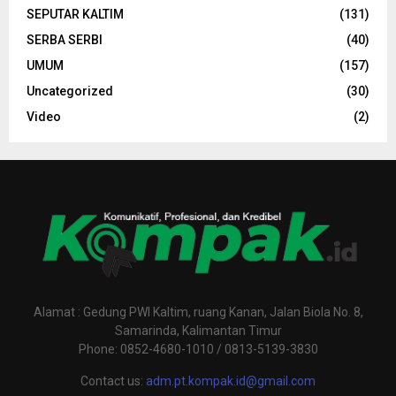
SEPUTAR KALTIM
(131)
SERBA SERBI
(40)
UMUM
(157)
Uncategorized
(30)
Video
(2)
Alamat : Gedung PWI Kaltim, ruang Kanan, Jalan Biola No. 8,
Samarinda, Kalimantan Timur
Phone: 0852-4680-1010 / 0813-5139-3830
Contact us:
adm.pt.kompak.id@gmail.com