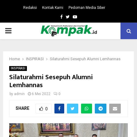
Redaksi
Kontak Kami
Pedoman Media Siber
Facebook
Twitter
Youtube
PRIMARY
MENU
Home
INSPIRASI
Silaturahmi Sesepuh Alumni Lemhannas
INSPIRASI
Silaturahmi Sesepuh Alumni
Lemhannas
by
admin
6 Mei 2022
0
SHARE
0