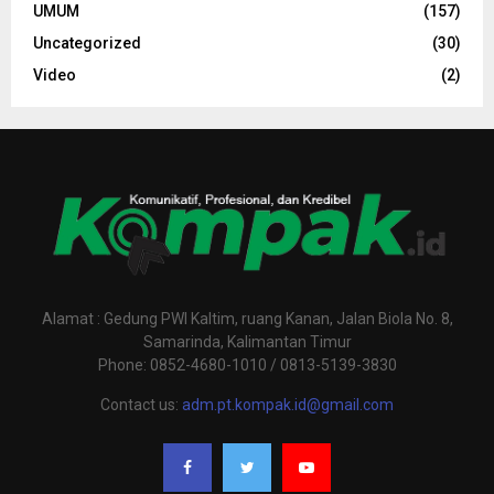
UMUM
(157)
Uncategorized
(30)
Video
(2)
Alamat : Gedung PWI Kaltim, ruang Kanan, Jalan Biola No. 8,
Samarinda, Kalimantan Timur
Phone: 0852-4680-1010 / 0813-5139-3830
Contact us:
adm.pt.kompak.id@gmail.com