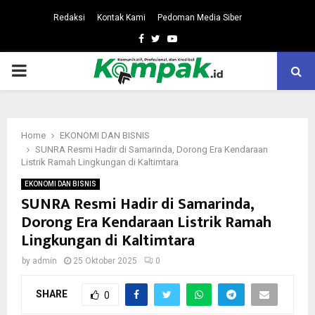
Redaksi
Kontak Kami
Pedoman Media Siber
Facebook
Twitter
Youtube
PRIMARY
MENU
Home
EKONOMI DAN BISNIS
SUNRA Resmi Hadir di Samarinda, Dorong Era Kendaraan
Listrik Ramah Lingkungan di Kaltimtara
EKONOMI DAN BISNIS
SUNRA Resmi Hadir di Samarinda,
Dorong Era Kendaraan Listrik Ramah
Lingkungan di Kaltimtara
by
admin
25 Oktober 2025
0
SHARE
0