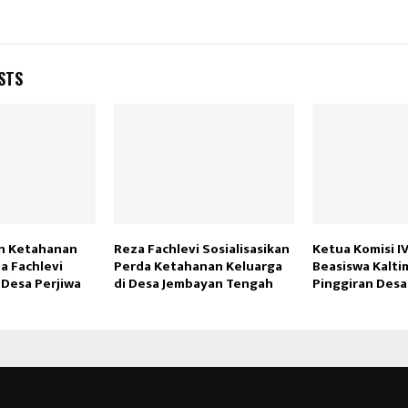
STS
n Ketahanan
Reza Fachlevi Sosialisasikan
Ketua Komisi I
a Fachlevi
Perda Ketahanan Keluarga
Beasiswa Kalti
e Desa Perjiwa
di Desa Jembayan Tengah
Pinggiran Desa