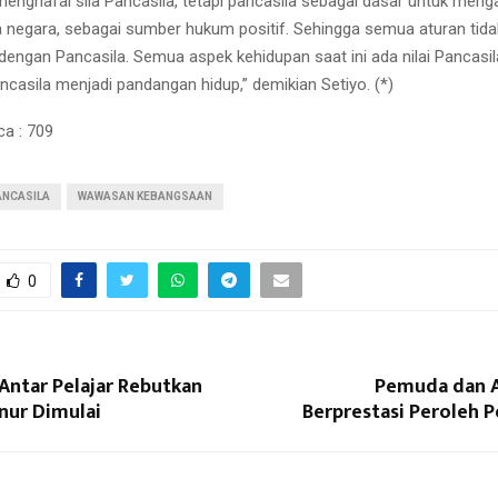
menghafal sila Pancasila, tetapi pancasila sebagai dasar untuk meng
 negara, sebagai sumber hukum positif. Sehingga semua aturan tida
engan Pancasila. Semua aspek kehidupan saat ini ada nilai Pancasila
casila menjadi pandangan hidup,” demikian Setiyo. (*)
ca :
709
ANCASILA
WAWASAN KEBANGSAAN
0
Antar Pelajar Rebutkan
Pemuda dan A
nur Dimulai
Berprestasi Peroleh 