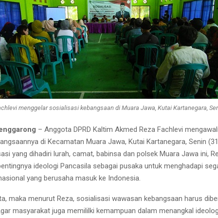
hlevi menggelar sosialisasi kebangsaan di Muara Jawa, Kutai Kartanegara, Sen
Tenggarong
– Anggota DPRD Kaltim Akmed Reza Fachlevi mengawali 
ngsaannya di Kecamatan Muara Jawa, Kutai Kartanegara, Senin (31
asi yang dihadiri lurah, camat, babinsa dan polsek Muara Jawa ini, R
entingnya ideologi Pancasila sebagai pusaka untuk menghadapi se
snasional yang berusaha masuk ke Indonesia.
ta, maka menurut Reza, sosialisasi wawasan kebangsaan harus dibe
gar masyarakat juga memililki kemampuan dalam menangkal ideolog