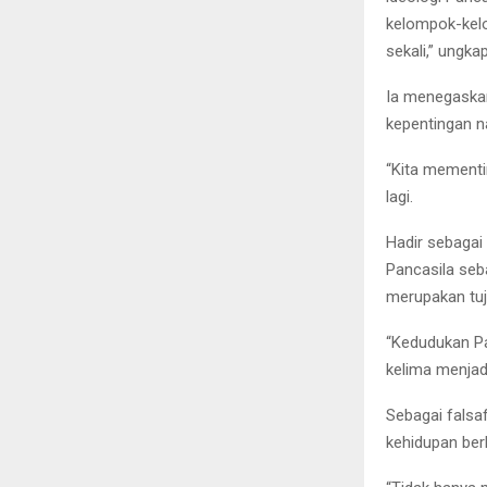
kelompok-kelo
sekali,” ungka
Ia menegaska
kepentingan n
“Kita mementi
lagi.
Hadir sebagai
Pancasila seba
merupakan tuj
“Kedudukan Pa
kelima menjad
Sebagai falsa
kehidupan ber