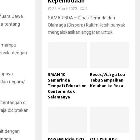
Kepemudaan
22 Maret 2022
0
 Muara Jawa.
SAMARINDA – Dinas Pemuda dan
ma tentang
Olahraga (Dispora) Kaltim, lebih banyak
mengalokasikan anggaran untuk...
t, mampu
casila dengan
 upaya
SMAN 10
Reses, Warga Loa
Samarinda
Tebu Sampaikan
dan negara,”
Tempati Education
Keluhan ke Reza
Center untuk
Selamanya
tentangan di
aja diciptakan
ait dengan
PAW HM Idris, DPD
OTT PPU, KPK
dengan