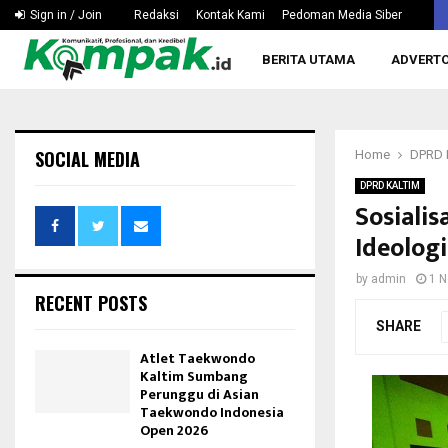
Hapkido Kaltim Pertanyakan Wacana Tak Dipertandingka
Sign in / Join
Redaksi
Kontak Kami
Pedoman Media Siber
BERITA UTAMA
ADVERTO
SOCIAL MEDIA
Home
DPRD 
DPRD KALTIM
Sosiali
Ideologi
by
admin
1 
RECENT POSTS
SHARE
Atlet Taekwondo
Kaltim Sumbang
Perunggu di Asian
Taekwondo Indonesia
Open 2026