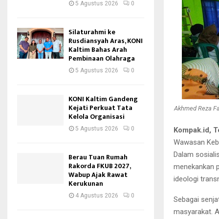
5 Agustus 2026
0
Silaturahmi ke
Rusdiansyah Aras, KONI
Kaltim Bahas Arah
Pembinaan Olahraga
5 Agustus 2026
0
KONI Kaltim Gandeng
Kejati Perkuat Tata
Akhmed Reza Fac
Kelola Organisasi
5 Agustus 2026
0
Kompak.id, 
Wawasan Keba
Dalam sosialis
Berau Tuan Rumah
Rakorda FKUB 2027,
menekankan p
Wabup Ajak Rawat
ideologi tran
Kerukunan
4 Agustus 2026
0
Sebagai senja
masyarakat. A