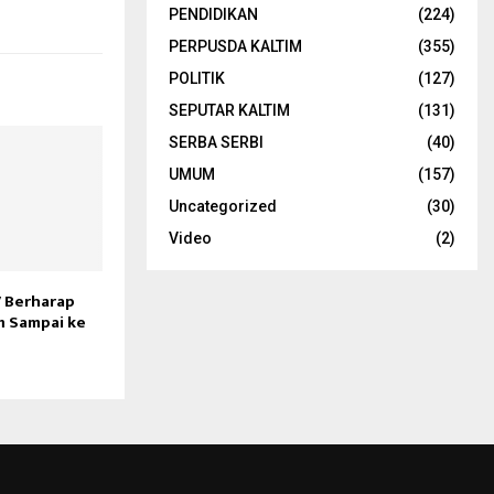
PENDIDIKAN
(224)
PERPUSDA KALTIM
(355)
POLITIK
(127)
SEPUTAR KALTIM
(131)
SERBA SERBI
(40)
UMUM
(157)
Uncategorized
(30)
Video
(2)
V Berharap
m Sampai ke