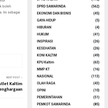
atur
k boleh
DPRD SAMARINDA
(562)
. Ini sebagai
EKONOMI DAN BISNIS
(45)
GAYA HIDUP
(5)
HIBURAN
(4)
HUKUM
(41)
INSPIRASI
(26)
KESEHATAN
(26)
KONI KALTIM
(49)
KPU Kaltim
(63)
MMP KT
(16)
NASIONAL
(113)
NEXT POST
tlet Kaltim
OLAH RAGA
(43)
Penghargaan
OPINI
(10)
PEMERINTAHAN
(51)
PEMKOT SAMARINDA
(85)