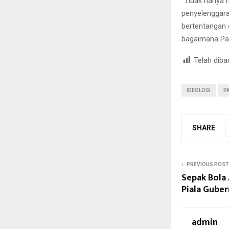
“Tidak hanya 
penyelenggara
bertentangan d
bagaimana Pan
Telah diba
IDEOLOGI
P
SHARE
PREVIOUS POST
Sepak Bola 
Piala Guber
admin