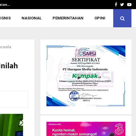
Asian…
Silaturahmi ke Rusdiansyah Aras, KONI 
Facebook
Twitte
Yo
ISNIS
NASIONAL
PEMERINTAHAN
OPINI
ncasila
nilah