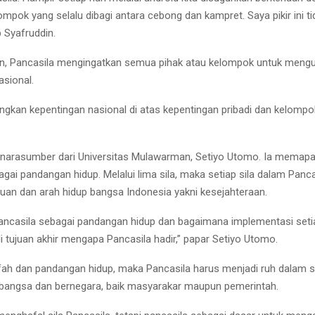
mpok yang selalu dibagi antara cebong dan kampret. Saya pikir ini ti
p Syafruddin.
n, Pancasila mengingatkan semua pihak atau kelompok untuk men
asional.
ngkan kepentingan nasional di atas kepentingan pribadi dan kelompo
 narasumber dari Universitas Mulawarman, Setiyo Utomo. Ia memapa
gai pandangan hidup. Melalui lima sila, maka setiap sila dalam Panca
uan dan arah hidup bangsa Indonesia yakni kesejahteraan.
ncasila sebagai pandangan hidup dan bagaimana implementasi setiap
i tujuan akhir mengapa Pancasila hadir,” papar Setiyo Utomo.
fah dan pandangan hidup, maka Pancasila harus menjadi ruh dalam s
bangsa dan bernegara, baik masyarakar maupun pemerintah.