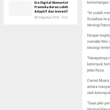
Era Digital Menuntut
bertentangan 
Pramuka Berau Lebih
Adaptif dan Inovatif
“Ini sudah me
4 Agustus 2026
0
Sosialisai in
ideologi Panca
Dengan begitu
memiliki filt
ideologi terten
“Harapannya 
kelompok tert
jelas Reza.
Camat Muara J
antara masyar
oleh kelompok
“Saya pikir pe
ideologi Panca