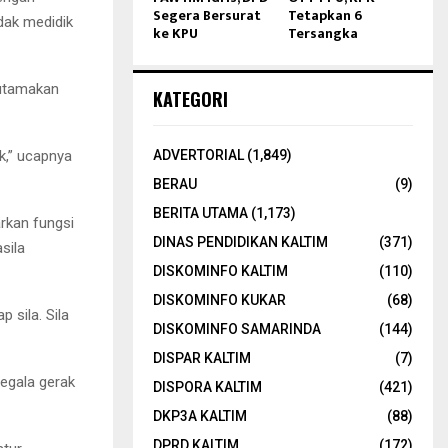
Segera Bersurat
Tetapkan 6
dak medidik
ke KPU
Tersangka
gutamakan
KATEGORI
k,” ucapnya
ADVERTORIAL
(1,849)
BERAU
(9)
BERITA UTAMA
(1,173)
rkan fungsi
DINAS PENDIDIKAN KALTIM
(371)
sila
DISKOMINFO KALTIM
(110)
DISKOMINFO KUKAR
(68)
 sila. Sila
DISKOMINFO SAMARINDA
(144)
DISPAR KALTIM
(7)
egala gerak
DISPORA KALTIM
(421)
DKP3A KALTIM
(88)
DPRD KALTIM
(172)