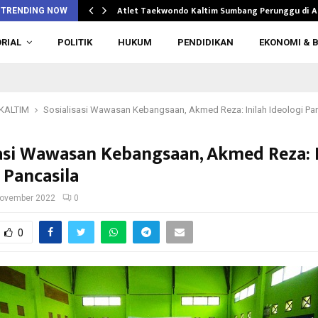
n di…
Atlet Taekwondo Kaltim Sumbang Perunggu di 
TRENDING NOW
RIAL
POLITIK
HUKUM
PENDIDIKAN
EKONOMI & B
KALTIM
Sosialisasi Wawasan Kebangsaan, Akmed Reza: Inilah Ideologi Pa
sasi Wawasan Kebangsaan, Akmed Reza: I
 Pancasila
November 2022
0
0