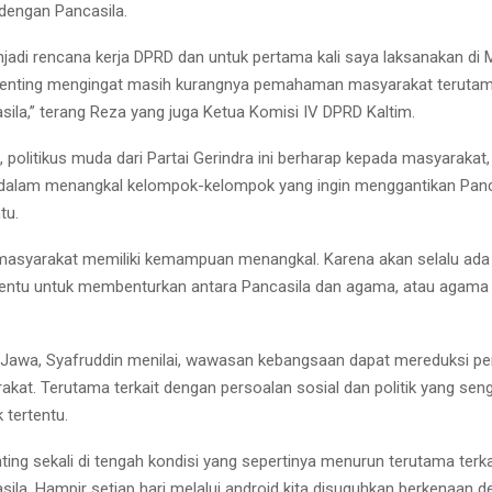
dengan Pancasila.
njadi rencana kerja DPRD dan untuk pertama kali saya laksanakan di
i penting mengingat masih kurangnya pemahaman masyarakat teruta
sila,” terang Reza yang juga Ketua Komisi IV DPRD Kaltim.
, politikus muda dari Partai Gerindra ini berharap kepada masyaraka
er dalam menangkal kelompok-kelompok yang ingin menggantikan Pan
tu.
masyarakat memiliki kemampuan menangkal. Karena akan selalu ada
entu untuk membenturkan antara Pancasila dan agama, atau agama 
awa, Syafruddin menilai, wawasan kebangsaan dapat mereduksi per
akat. Terutama terkait dengan persoalan sosial dan politik yang seng
 tertentu.
nting sekali di tengah kondisi yang sepertinya menurun terutama terk
sila. Hampir setiap hari melalui android kita disuguhkan berkenaan 