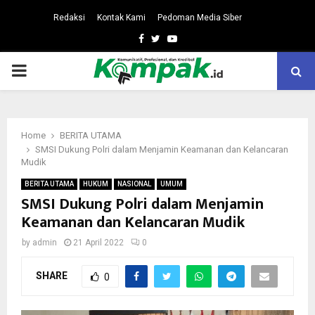
Redaksi
Kontak Kami
Pedoman Media Siber
Facebook
Twitter
Youtube
PRIMARY
MENU
Home
BERITA UTAMA
SMSI Dukung Polri dalam Menjamin Keamanan dan Kelancaran
Mudik
BERITA UTAMA
HUKUM
NASIONAL
UMUM
SMSI Dukung Polri dalam Menjamin
Keamanan dan Kelancaran Mudik
by
admin
21 April 2022
0
SHARE
0