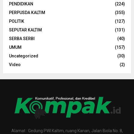
PENDIDIKAN
(224)
PERPUSDA KALTIM
(355)
POLITIK
(127)
SEPUTAR KALTIM
(131)
SERBA SERBI
(40)
UMUM
(157)
Uncategorized
(30)
Video
(2)
Alamat : Gedung PWI Kaltim, ruang Kanan, Jalan Biola No. 8,