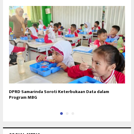
DPRD Samarinda Soroti Keterbukaan Data dalam
A
Program MBG
D