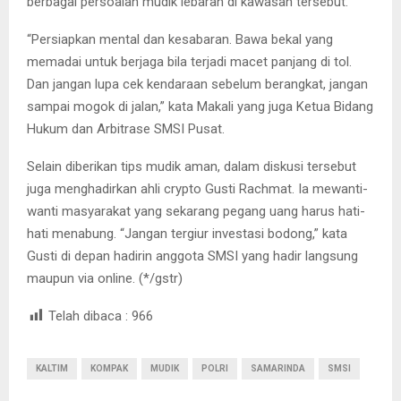
berbagai persoalan mudik lebaran di kawasan tersebut.
“Persiapkan mental dan kesabaran. Bawa bekal yang
memadai untuk berjaga bila terjadi macet panjang di tol.
Dan jangan lupa cek kendaraan sebelum berangkat, jangan
sampai mogok di jalan,” kata Makali yang juga Ketua Bidang
Hukum dan Arbitrase SMSI Pusat.
Selain diberikan tips mudik aman, dalam diskusi tersebut
juga menghadirkan ahli crypto Gusti Rachmat. Ia mewanti-
wanti masyarakat yang sekarang pegang uang harus hati-
hati menabung. “Jangan tergiur investasi bodong,” kata
Gusti di depan hadirin anggota SMSI yang hadir langsung
maupun via online. (*/gstr)
Telah dibaca :
966
KALTIM
KOMPAK
MUDIK
POLRI
SAMARINDA
SMSI