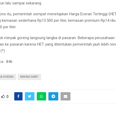
hun lalu sampai sekarang.
ns itu, pemerintah sempat menetapkan Harga Eceran Tertinggi (HET
 kemasan sederhana Rp13.500 per liter, kemasan premium Rp14 ribu p
 per liter.
stok minyak goreng langsung langka di pasaran. Beberapa perusahaan 
s ke pasaran karena HET yang ditentukan pemerintah jauh lebih ren
(*)
ca :
846
AK GORENG
MINYAK SAWIT
0