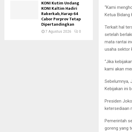
KONI Kutim Undang
“Kami menghor
KONI Kaltim Hadiri
Rakerkab, Harap 64
Ketua Bidang 
Cabor Porprov Tetap
Dipertandingkan
Terkait hal t
7 Agustus 2026
0
setelah berla
mata rantai i
usaha sektor 
“Jika kebijak
kami akan mem
Sebelumnya, 
Kebijakan ini 
Presiden Jokow
ketersediaan 
Pemerintah s
goreng yang te