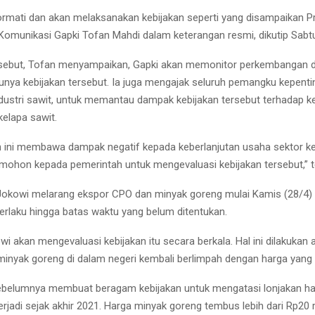
mati dan akan melaksanakan kebijakan seperti yang disampaikan Pr
Komunikasi Gapki Tofan Mahdi dalam keterangan resmi, dikutip Sabtu 
ersebut, Tofan menyampaikan, Gapki akan memonitor perkembangan d
kunya kebijakan tersebut. Ia juga mengajak seluruh pemangku kepent
ndustri sawit, untuk memantau dampak kebijakan tersebut terhadap k
kelapa sawit.
an ini membawa dampak negatif kepada keberlanjutan usaha sektor ke
ohon kepada pemerintah untuk mengevaluasi kebijakan tersebut,” 
Jokowi melarang ekspor CPO dan minyak goreng mulai Kamis (28/4)
berlaku hingga batas waktu yang belum ditentukan.
i akan mengevaluasi kebijakan itu secara berkala. Hal ini dilakukan 
minyak goreng di dalam negeri kembali berlimpah dengan harga yang 
ebelumnya membuat beragam kebijakan untuk mengatasi lonjakan ha
rjadi sejak akhir 2021. Harga minyak goreng tembus lebih dari Rp20 ri