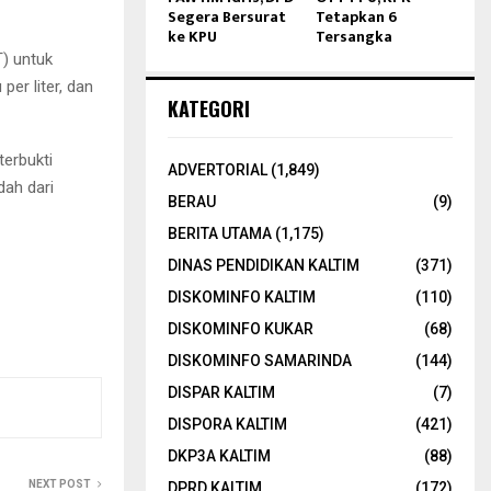
Segera Bersurat
Tetapkan 6
ke KPU
Tersangka
) untuk
er liter, dan
KATEGORI
terbukti
ADVERTORIAL
(1,849)
dah dari
BERAU
(9)
BERITA UTAMA
(1,175)
DINAS PENDIDIKAN KALTIM
(371)
DISKOMINFO KALTIM
(110)
DISKOMINFO KUKAR
(68)
DISKOMINFO SAMARINDA
(144)
DISPAR KALTIM
(7)
DISPORA KALTIM
(421)
DKP3A KALTIM
(88)
NEXT POST
DPRD KALTIM
(172)