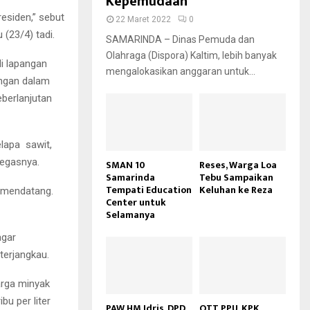
Kepemudaan
esiden,” sebut
22 Maret 2022
0
(23/4) tadi.
SAMARINDA – Dinas Pemuda dan
Olahraga (Dispora) Kaltim, lebih banyak
i lapangan
mengalokasikan anggaran untuk...
ingan dalam
eberlanjutan
lapa sawit,
tegasnya.
SMAN 10
Reses, Warga Loa
Samarinda
Tebu Sampaikan
Tempati Education
Keluhan ke Reza
 mendatang.
Center untuk
Selamanya
agar
terjangkau.
rga minyak
bu per liter
PAW HM Idris, DPD
OTT PPU, KPK