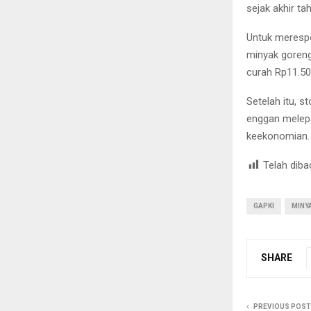
sejak akhir ta
Untuk merespo
minyak goreng
curah Rp11.500
Setelah itu, 
enggan melepa
keekonomian. 
Telah diba
GAPKI
MINY
SHARE
PREVIOUS POST