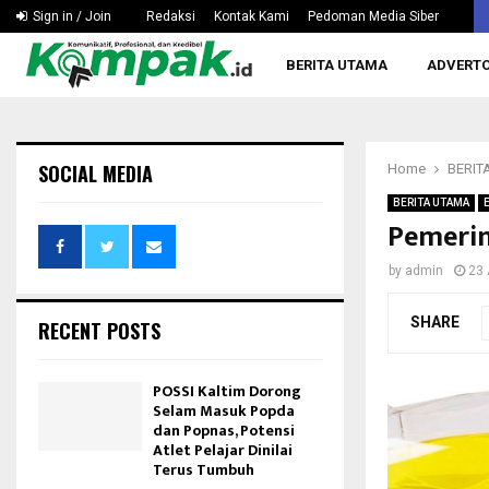
Silaturahmi ke Rusdiansyah Aras, KONI Kaltim Bahas…
Sign in / Join
Redaksi
Kontak Kami
Pedoman Media Siber
BERITA UTAMA
ADVERTO
SOCIAL MEDIA
Home
BERIT
BERITA UTAMA
Pemerin
by
admin
23 
SHARE
RECENT POSTS
POSSI Kaltim Dorong
Selam Masuk Popda
dan Popnas, Potensi
Atlet Pelajar Dinilai
Terus Tumbuh