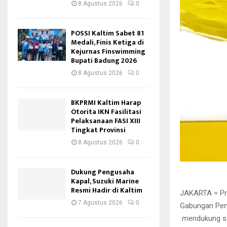
8 Agustus 2026
0
POSSI Kaltim Sabet 81
Medali, Finis Ketiga di
Kejurnas Finswimming
Bupati Badung 2026
8 Agustus 2026
0
BKPRMI Kaltim Harap
Otorita IKN Fasilitasi
Pelaksanaan FASI XIII
Tingkat Provinsi
8 Agustus 2026
0
Dukung Pengusaha
Kapal, Suzuki Marine
Resmi Hadir di Kaltim
JAKARTA = Pre
7 Agustus 2026
0
Gabungan Peng
mendukung set