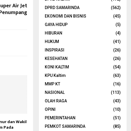
uper Air Jet
DPRD SAMARINDA
(562)
 Penumpang
EKONOMI DAN BISNIS
(45)
GAYA HIDUP
(5)
HIBURAN
(4)
HUKUM
(41)
INSPIRASI
(26)
KESEHATAN
(26)
KONI KALTIM
(54)
KPU Kaltim
(63)
MMP KT
(16)
NASIONAL
(113)
OLAH RAGA
(43)
OPINI
(10)
PEMERINTAHAN
(51)
nur dan Wakil
im Pada
PEMKOT SAMARINDA
(85)