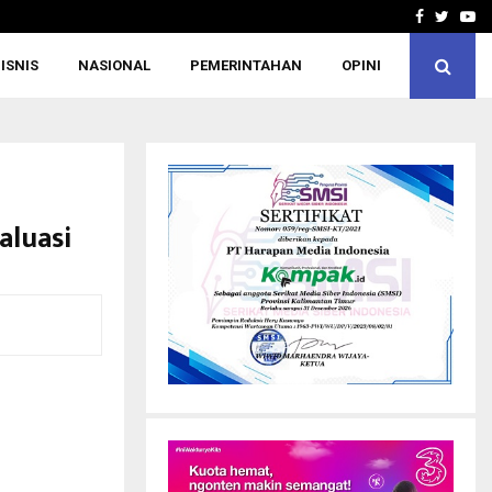
POSSI Kaltim Sabet 81 Medali, Finis Ket
Facebook
Twitte
Yo
ISNIS
NASIONAL
PEMERINTAHAN
OPINI
aluasi