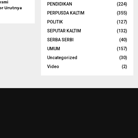
esmi
PENDIDIKAN
(224)
r Urutnya
PERPUSDA KALTIM
(355)
POLITIK
(127)
SEPUTAR KALTIM
(132)
SERBA SERBI
(40)
UMUM
(157)
Uncategorized
(30)
Video
(2)