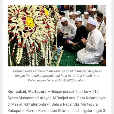
Akhmed Reza Fachlevi di makam Syech Muhammad Arsyad Al
Banjari (Datu Kalampayan) saat haul ke - 217 di Kubah Datu
Kalampayan, Selasa (15/4/2023) malam.
Kompak.id, Martapura
– Ribuan jemaah haul ke – 217
Syech Muhammad Arsyad Al Banjari atau Datu Kalampayan
di Masjid Tuhfaturroghibin Dalam Pagar Ulu, Martapura,
Kabupaten Banjar, Kalimantan Selatan, telah digelar sejak 3