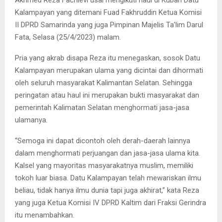
Akhmed Reza Fachlevi usai mengikuti haul di Kubah Datu
Kalampayan yang ditemani Fuad Fakhruddin Ketua Komisi
II DPRD Samarinda yang juga Pimpinan Majelis Ta’lim Darul
Fata, Selasa (25/4/2023) malam.
Pria yang akrab disapa Reza itu menegaskan, sosok Datu
Kalampayan merupakan ulama yang dicintai dan dihormati
oleh seluruh masyarakat Kalimantan Selatan. Sehingga
peringatan atau haul ini merupakan bukti masyarakat dan
pemerintah Kalimatan Selatan menghormati jasa-jasa
ulamanya.
“Semoga ini dapat dicontoh oleh derah-daerah lainnya
dalam menghormati perjuangan dan jasa-jasa ulama kita.
Kalsel yang mayoritas masyarakatnya muslim, memiliki
tokoh luar biasa. Datu Kalampayan telah mewariskan ilmu
beliau, tidak hanya ilmu dunia tapi juga akhirat,” kata Reza
yang juga Ketua Komisi IV DPRD Kaltim dari Fraksi Gerindra
itu menambahkan.