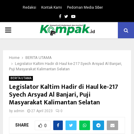
Redaksi
Kontak Kami
Pedoman Media Siber
Facebook
Twitter
Youtube
PRIMARY
MENU
Home
BERITA UTAMA
Legislator Kaltim Hadir di Haul ke-217 Syech Arsyad Al Banjari,
Puji Masyarakat Kalimantan Selatan
BERITA UTAMA
Legislator Kaltim Hadir di Haul ke-217
Syech Arsyad Al Banjari, Puji
Masyarakat Kalimantan Selatan
by
admin
27 April 2023
0
SHARE
0