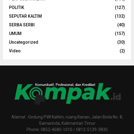
POLITIK
(127)
SEPUTAR KALTIM
(132)
SERBA SERBI
(40)
UMUM
(157)
Uncategorized
(30)
Video
(2)
Alamat : Gedung PWI Kaltim, ruang Kanan, Jalan Biola No. 8,
Samarinda, Kalimantan Timur
Phone: 0852-4680-1010 / 0813-5139-3830