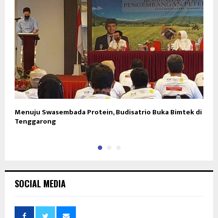
Menuju Swasembada Protein, Budisatrio Buka Bimtek di
R
Tenggarong
I
SOCIAL MEDIA