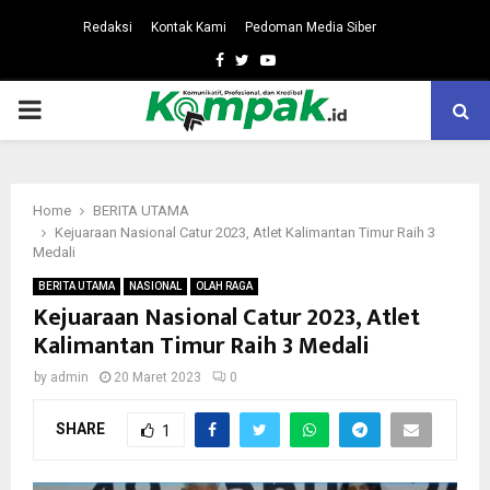
Redaksi
Kontak Kami
Pedoman Media Siber
Facebook
Twitter
Youtube
PRIMARY
MENU
Home
BERITA UTAMA
Kejuaraan Nasional Catur 2023, Atlet Kalimantan Timur Raih 3
Medali
BERITA UTAMA
NASIONAL
OLAH RAGA
Kejuaraan Nasional Catur 2023, Atlet
Kalimantan Timur Raih 3 Medali
by
admin
20 Maret 2023
0
SHARE
1