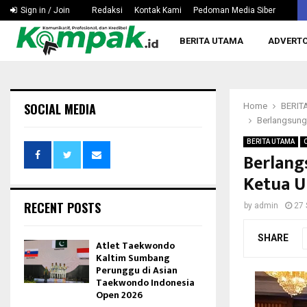
Hapkido Kaltim Pertanyakan Wacana Tak Dipertandingka
Sign in / Join
Redaksi
Kontak Kami
Pedoman Media Siber
BERITA UTAMA
ADVERTO
SOCIAL MEDIA
Home
BERIT
Berlangsung
BERITA UTAMA
Berlang
Ketua 
RECENT POSTS
by
admin
27 
SHARE
Atlet Taekwondo
Kaltim Sumbang
Perunggu di Asian
Taekwondo Indonesia
Open 2026