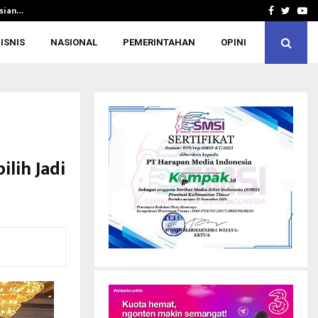
Asian…
Silaturahmi ke Rusdiansyah Aras, KONI 
Facebook
Twitte
Yo
ISNIS
NASIONAL
PEMERINTAHAN
OPINI
lih Jadi