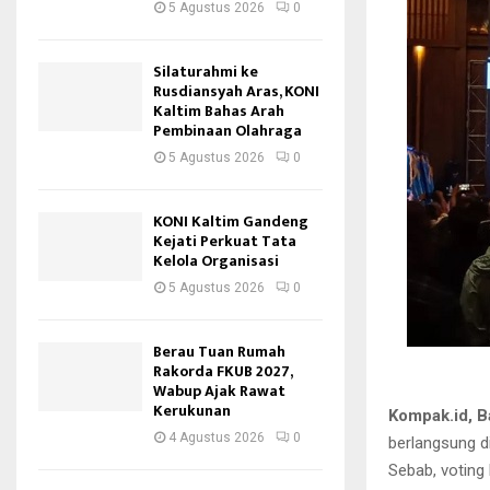
5 Agustus 2026
0
Silaturahmi ke
Rusdiansyah Aras, KONI
Kaltim Bahas Arah
Pembinaan Olahraga
5 Agustus 2026
0
KONI Kaltim Gandeng
Kejati Perkuat Tata
Kelola Organisasi
5 Agustus 2026
0
Berau Tuan Rumah
Rakorda FKUB 2027,
Wabup Ajak Rawat
Kerukunan
Kompak.id, 
4 Agustus 2026
0
berlangsung d
Sebab, voting