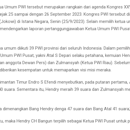
tua Umum PWI tersebut merupakan rangkain dari agenda Kongres XX
ejak 25 sampai dengan 26 September 2023. Kongres PWI tersebut di
Jokowi) di Istana Negara, Senin (25/9/2023). Selain memilih ketua
 mendengarkan laporan pertanggungjawaban Ketua Umum PWI Pusat,
a umum diikuti 39 PWI provinsi dari seluruh Indonesia. Dalam pemilih
 Umum PWI Pusat, yakni Atal S Depari selaku petahana, kemuian He
n anggota Dewan Pers) dan Zulmansyah (Ketua PWI Riau). Sebelum
diberikan kesempatan untuk memaparkan visi misi meraka.
imantan Timur Endro S Efendi menyebutkan, pada putaran pertama, 
0 suara. Sementara itu, Hendry meraih 39 suara dan Zulmansyah m
a dimenangkan Bang Hendry denga 47 suara dan Bang Atal 41 suara,”
itu, maka Hendry CH Bangun terpilih sebagai Ketua PWI Pusat untuk 