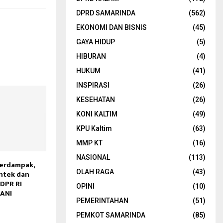
DPRD SAMARINDA
(562)
EKONOMI DAN BISNIS
(45)
GAYA HIDUP
(5)
HIBURAN
(4)
HUKUM
(41)
INSPIRASI
(26)
KESEHATAN
(26)
KONI KALTIM
(49)
KPU Kaltim
(63)
MMP KT
(16)
NASIONAL
(113)
Berdampak,
OLAH RAGA
(43)
ntek dan
 DPR RI
OPINI
(10)
TANI
PEMERINTAHAN
(51)
PEMKOT SAMARINDA
(85)