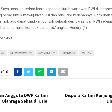
h, Saya ucapkan terima kasih kepada seluruh wartawan PWI di Indones
g besar untuk mewujudkan visi dan misi PWI kedepannya. Pemilihan
emokratis dapat dijadikan contoh sebuah demokrasi dan PWI sebag
harus semakin kompak dan solid,” ungkap Hendry. (*)
ca :
469
GUN
KETUA UMUM PWI
KONGRES PWI
PEMILIHAN
VOTING
0
an Anggota DWP Kaltim
Dispora Kaltim Kunjung
l Olahraga Sehat di Usia
Di