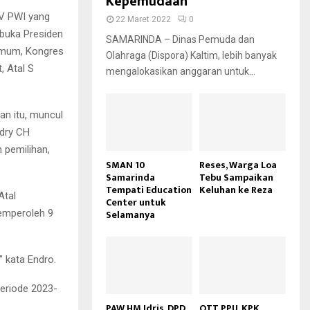
Kepemudaan
V PWI yang
22 Maret 2022
0
buka Presiden
SAMARINDA – Dinas Pemuda dan
 umum, Kongres
Olahraga (Dispora) Kaltim, lebih banyak
 Atal S
mengalokasikan anggaran untuk...
an itu, muncul
ndry CH
 pemilihan,
SMAN 10
Reses, Warga Loa
Samarinda
Tebu Sampaikan
Tempati Education
Keluhan ke Reza
Atal
Center untuk
emperoleh 9
Selamanya
 kata Endro.
periode 2023-
PAW HM Idris, DPD
OTT PPU, KPK