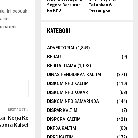
Segera Bersurat
Tetapkan 6
ke KPU
Tersangka
ia. Ini sebuah
 yang
ai rumah
KATEGORI
ADVERTORIAL
(1,849)
BERAU
(9)
BERITA UTAMA
(1,173)
DINAS PENDIDIKAN KALTIM
(371)
DISKOMINFO KALTIM
(110)
DISKOMINFO KUKAR
(68)
DISKOMINFO SAMARINDA
(144)
DISPAR KALTIM
(7)
NEXT POST
an Kerja Ke
DISPORA KALTIM
(421)
spora Kalsel
DKP3A KALTIM
(88)
DPRD KALTIM
(172)