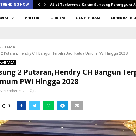
n di…
Atlet Taekwondo Kaltim Sumbang Perunggu di 
TRENDING NOW
RIAL
POLITIK
HUKUM
PENDIDIKAN
EKONOMI & B
A UTAMA
 2 Putaran, Hendry CH Bangun Terpilih Jadi Ketua Umum PWI Hingga 2028
OLAH RAGA
sung 2 Putaran, Hendry CH Bangun Terpi
Umum PWI Hingga 2028
September 2023
0
0