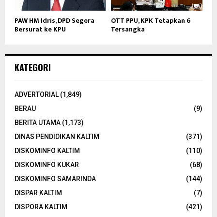
PAW HM Idris, DPD Segera
OTT PPU, KPK Tetapkan 6
Bersurat ke KPU
Tersangka
KATEGORI
ADVERTORIAL
(1,849)
BERAU
(9)
BERITA UTAMA
(1,173)
DINAS PENDIDIKAN KALTIM
(371)
DISKOMINFO KALTIM
(110)
DISKOMINFO KUKAR
(68)
DISKOMINFO SAMARINDA
(144)
DISPAR KALTIM
(7)
DISPORA KALTIM
(421)