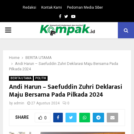
Redaksi
Kontak Kami
Pedoman Media Siber
Facebook
Twitter
Youtube
PRIMARY
MENU
Home
BERITA UTAMA
Andi Harun – Saefuddin Zuhri Deklarasi Maju Bersama Pada
Pilkada 2024
BERITA UTAMA
POLITIK
Andi Harun – Saefuddin Zuhri Deklarasi
Maju Bersama Pada Pilkada 2024
by
admin
27 Agustus 2024
0
SHARE
0