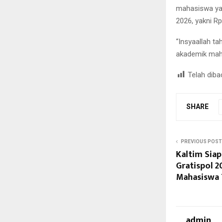
mahasiswa yan
2026, yakni R
“Insyaallah t
akademik maha
Telah diba
SHARE
PREVIOUS POST
Kaltim Siap
Gratispol 2
Mahasiswa T
admin