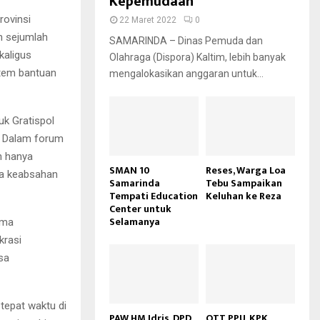
Kepemudaan
rovinsi
22 Maret 2022
0
n sejumlah
SAMARINDA – Dinas Pemuda dan
kaligus
Olahraga (Dispora) Kaltim, lebih banyak
stem bantuan
mengalokasikan anggaran untuk...
uk Gratispol
. Dalam forum
n hanya
SMAN 10
Reses, Warga Loa
da keabsahan
Samarinda
Tebu Sampaikan
Tempati Education
Keluhan ke Reza
Center untuk
Selamanya
ama
krasi
sa
tepat waktu di
PAW HM Idris, DPD
OTT PPU, KPK