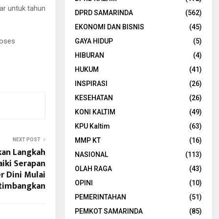
ar untuk tahun
DPRD SAMARINDA
(562)
EKONOMI DAN BISNIS
(45)
roses
GAYA HIDUP
(5)
HIBURAN
(4)
HUKUM
(41)
INSPIRASI
(26)
KESEHATAN
(26)
KONI KALTIM
(49)
KPU Kaltim
(63)
MMP KT
(16)
NEXT POST
kan Langkah
NASIONAL
(113)
aiki Serapan
OLAH RAGA
(43)
r Dini Mulai
timbangkan
OPINI
(10)
PEMERINTAHAN
(51)
PEMKOT SAMARINDA
(85)