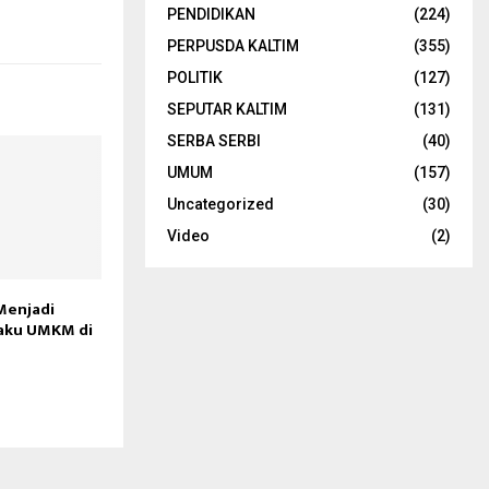
PENDIDIKAN
(224)
PERPUSDA KALTIM
(355)
POLITIK
(127)
SEPUTAR KALTIM
(131)
SERBA SERBI
(40)
UMUM
(157)
Uncategorized
(30)
Video
(2)
Menjadi
aku UMKM di