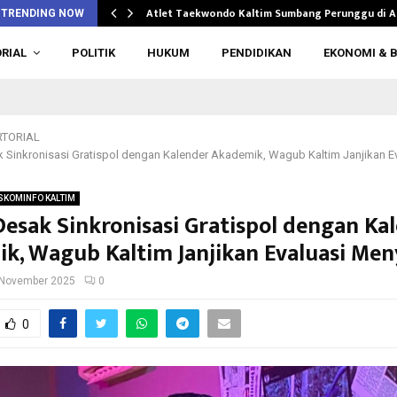
n di…
Atlet Taekwondo Kaltim Sumbang Perunggu di 
TRENDING NOW
RIAL
POLITIK
HUKUM
PENDIDIKAN
EKONOMI & B
TORIAL
 Sinkronisasi Gratispol dengan Kalender Akademik, Wagub Kaltim Janjikan E
SKOMINFO KALTIM
esak Sinkronisasi Gratispol dengan Ka
k, Wagub Kaltim Janjikan Evaluasi Me
 November 2025
0
0