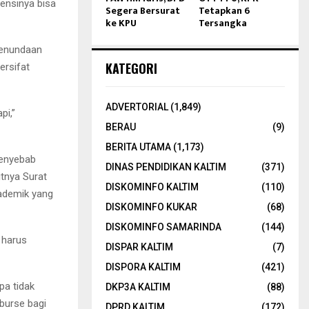
ensinya bisa
Segera Bersurat
Tetapkan 6
ke KPU
Tersangka
penundaan
KATEGORI
ersifat
ADVERTORIAL
(1,849)
pi,”
BERAU
(9)
BERITA UTAMA
(1,173)
penyebab
DINAS PENDIDIKAN KALTIM
(371)
tnya Surat
DISKOMINFO KALTIM
(110)
ademik yang
DISKOMINFO KUKAR
(68)
DISKOMINFO SAMARINDA
(144)
 harus
DISPAR KALTIM
(7)
DISPORA KALTIM
(421)
pa tidak
DKP3A KALTIM
(88)
burse bagi
DPRD KALTIM
(172)