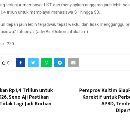
g terlanjur membayar UKT dan menyiapkan anggaran jauh lebih bes
p1,4 triliun untuk membiayai mahasiswa S1 hingga S3.
ahun depan jauh lebih terjadwal, tepat waktu, dan tidak mengganggu p
siswa,” tutupnya. (adv/Ain/Dsikominfokaltim)
ca :
230
0
kan Rp1,4 Triliun untuk
Pemprov Kaltim Siap
026, Seno Aji Pastikan
Korektif untuk Perb
idak Lagi Jadi Korban
APBD, Tende
Diper