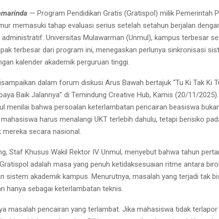
amarinda
— Program Pendidikan Gratis (Gratispol) milik Pemerintah P
mur memasuki tahap evaluasi serius setelah setahun berjalan denga
administratif. Universitas Mulawarman (Unmul), kampus terbesar se
ak terbesar dari program ini, menegaskan perlunya sinkronisasi si
ngan kalender akademik perguruan tinggi.
disampaikan dalam forum diskusi Arus Bawah bertajuk “Tu Ki Tak Ki T
paya Baik Jalannya” di Temindung Creative Hub, Kamis (20/11/2025)
ul menilai bahwa persoalan keterlambatan pencairan beasiswa buka
ahasiswa harus menalangi UKT terlebih dahulu, tetapi berisiko pa
 mereka secara nasional.
ung, Staf Khusus Wakil Rektor IV Unmul, menyebut bahwa tahun pert
Gratispol adalah masa yang penuh ketidaksesuaian ritme antara biro
n sistem akademik kampus. Menurutnya, masalah yang terjadi tak bi
n hanya sebagai keterlambatan teknis.
nya masalah pencairan yang terlambat. Jika mahasiswa tidak terlapor 