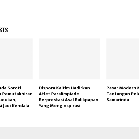
STS
da Soroti
Dispora Kaltim Hadirkan
Pasar Modern 
n Pemutakhiran
Atlet Paralimpiade
Tantangan Pel
udukan,
Berprestasi Asal Balikpapan
Samarinda
i Jadi Kendala
Yang Menginspirasi