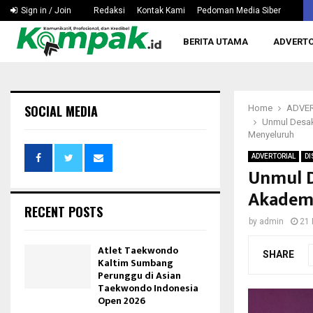
Hapkido Kaltim Pertanyakan Wacana Tak Dipertandingka
Sign in / Join
Redaksi
Kontak Kami
Pedoman Media Siber
BERITA UTAMA
ADVERTO
SOCIAL MEDIA
Home
ADVER
Unmul Desak
Menyeluruh
ADVERTORIAL
DI
Unmul D
Akademi
RECENT POSTS
by
admin
21
Atlet Taekwondo
SHARE
Kaltim Sumbang
Perunggu di Asian
Taekwondo Indonesia
Open 2026