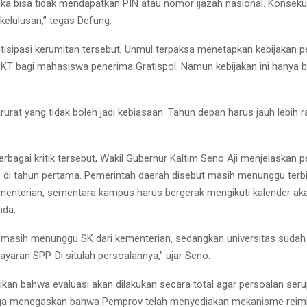
ka bisa tidak mendapatkan PIN atau nomor ijazah nasional. Konseku
kelulusan,” tegas Defung.
isipasi kerumitan tersebut, Unmul terpaksa menetapkan kebijakan 
T bagi mahasiswa penerima Gratispol. Namun kebijakan ini hanya b
arurat yang tidak boleh jadi kebiasaan. Tahun depan harus jauh lebih ra
rbagai kritik tersebut, Wakil Gubernur Kaltim Seno Aji menjelaskan 
 di tahun pertama. Pemerintah daerah disebut masih menunggu terbi
enterian, sementara kampus harus bergerak mengikuti kalender ak
nda.
i masih menunggu SK dari kementerian, sedangkan universitas sudah
yaran SPP. Di situlah persoalannya,” ujar Seno.
an bahwa evaluasi akan dilakukan secara total agar persoalan seru
juga menegaskan bahwa Pemprov telah menyediakan mekanisme reim