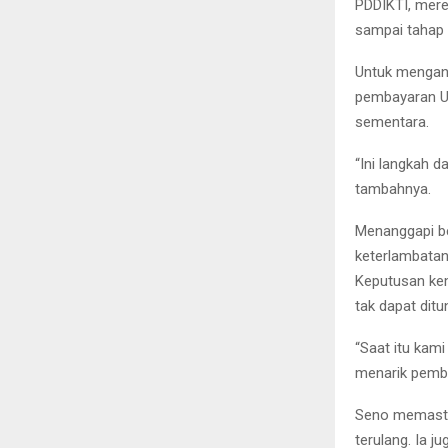
PDDIKTI, mere
sampai tahap 
Untuk mengant
pembayaran UK
sementara.
“Ini langkah d
tambahnya.
Menanggapi be
keterlambatan
Keputusan kem
tak dapat ditu
“Saat itu kam
menarik pemba
Seno memastik
terulang. Ia 