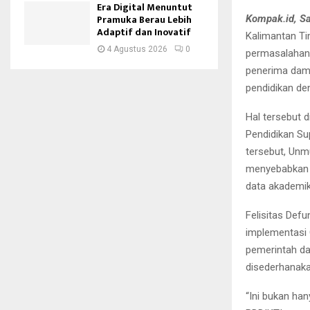
Era Digital Menuntut
Pramuka Berau Lebih
Kompak.id, S
Adaptif dan Inovatif
Kalimantan Ti
4 Agustus 2026
0
permasalahan 
penerima damp
pendidikan de
Hal tersebut 
Pendidikan Su
tersebut, Unm
menyebabkan m
data akademik
Felisitas Def
implementasi 
pemerintah da
disederhanaka
“Ini bukan ha