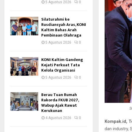
5 Agustus 2026
0
Silaturahmi ke
Rusdiansyah Aras, KONI
Kaltim Bahas Arah
Pembinaan Olahraga
5 Agustus 2026
0
KONI Kaltim Gandeng
Kejati Perkuat Tata
Kelola Organisasi
5 Agustus 2026
0
Berau Tuan Rumah
Rakorda FKUB 2027,
Wabup Ajak Rawat
S
Kerukunan
4 Agustus 2026
0
Kompak.id, 
dan industry,