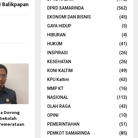
i Balikpapan
DPRD SAMARINDA
(562)
EKONOMI DAN BISNIS
(45)
GAYA HIDUP
(5)
HIBURAN
(4)
HUKUM
(41)
INSPIRASI
(26)
KESEHATAN
(26)
KONI KALTIM
(49)
KPU Kaltim
(63)
MMP KT
(16)
NASIONAL
(113)
OLAH RAGA
(43)
a Dorong
OPINI
(10)
Sekolah
Pemerataan
PEMERINTAHAN
(51)
PEMKOT SAMARINDA
(85)