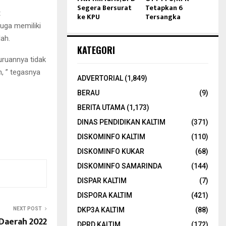
Segera Bersurat
Tetapkan 6
t
ke KPU
Tersangka
uga memiliki
ah.
KATEGORI
uruannya tidak
, ” tegasnya
ADVERTORIAL
(1,849)
BERAU
(9)
BERITA UTAMA
(1,173)
DINAS PENDIDIKAN KALTIM
(371)
DISKOMINFO KALTIM
(110)
DISKOMINFO KUKAR
(68)
DISKOMINFO SAMARINDA
(144)
DISPAR KALTIM
(7)
DISPORA KALTIM
(421)
NEXT POST
DKP3A KALTIM
(88)
Daerah 2022
DPRD KALTIM
(172)