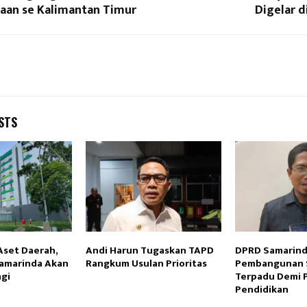
aan se Kalimantan Timur
Digelar d
STS
Aset Daerah,
Andi Harun Tugaskan TAPD
DPRD Samarind
Samarinda Akan
Rangkum Usulan Prioritas
Pembangunan 
agi
Terpadu Demi 
Pendidikan