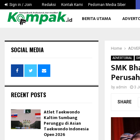
Hapkido Kaltim Pertanyakan Wacana Tak Dipertandingka
Sign in / Join
Redaksi
Kontak Kami
Pedoman Media Siber
BERITA UTAMA
ADVERTO
SOCIAL MEDIA
Home
ADVER
ADVERTORIAL
DI
SMK Bha
Perusa
by
admin
3 J
RECENT POSTS
SHARE
Atlet Taekwondo
Kaltim Sumbang
Perunggu di Asian
Taekwondo Indonesia
Open 2026