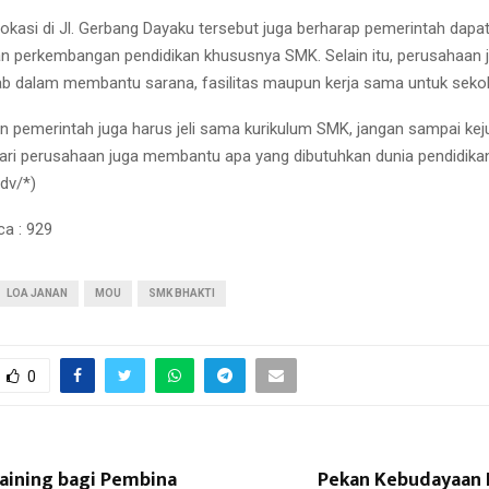
okasi di Jl. Gerbang Dayaku tersebut juga berharap pemerintah dapa
 perkembangan pendidikan khususnya SMK. Selain itu, perusahaan j
b dalam membantu sarana, fasilitas maupun kerja sama untuk sekol
an pemerintah juga harus jeli sama kurikulum SMK, jangan sampai kej
ari perusahaan juga membantu apa yang dibutuhkan dunia pendidikan
dv/*)
ca :
929
LOA JANAN
MOU
SMK BHAKTI
0
raining bagi Pembina
Pekan Kebudayaan 