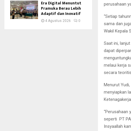
Era Digital Menuntut
perusahaan ya
Pramuka Berau Lebih
Adaptif dan Inovatif
“Setiap tahunn
4 Agustus 2026
0
sama dan juga
Wakil Kepala 
Saat ini, lan
dapat diperpa
menguntungka
melaui kerja s
secara teoritis
Menurut Yudi,
menyiapkan lap
Ketenagakerja
“Perusahaan y
seperti PT PA
Insyaallah ka