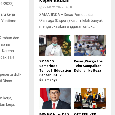
Kepemudaan
/6/2022).
22 Maret 2022
0
aru kerja
SAMARINDA – Dinas Pemuda dan
r Yustiono
Olahraga (Dispora) Kaltim, lebih banyak
mengalokasikan anggaran untuk...
 2 tahun dan
ma ini
. Karena
idak saja
SMAN 10
Reses, Warga Loa
Samarinda
Tebu Sampaikan
Tempati Education
Keluhan ke Reza
peserta didik
Center untuk
Selamanya
ti Dinas
 kerja,
an kerja.
PAW HM Idris, DPD
OTT PPU, KPK