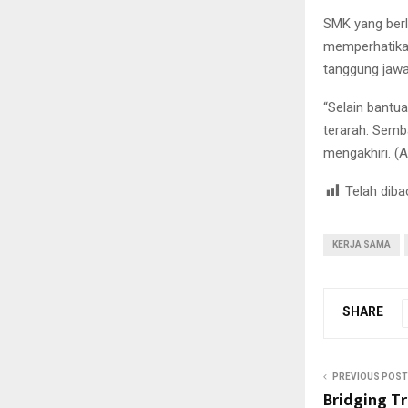
SMK yang berl
memperhatikan
tanggung jawa
“Selain bantu
terarah. Semb
mengakhiri. (A
Telah diba
KERJA SAMA
SHARE
PREVIOUS POST
Bridging T