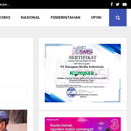
Asian…
Silaturahmi ke Rusdiansyah Aras, KONI 
Facebook
Twitte
Yo
ISNIS
NASIONAL
PEMERINTAHAN
OPINI