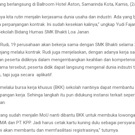
ng berlangsung di Ballroom Hotel Aston, Samarinda Kota, Kamis, (2
ya kita rutin menjalin kerjasama dunia usaha dan industri. Ada yang b
 perpanjangan kontrak. Ini sudah kesekian kalinya,” ungkap Yudi Faja
Sekolah Bidang Humas SMK Bhakti Loa Janan.
jut Rudi, 19 perusahaan akan bekerja sama dengan SMK Bhakti selama
njang melalui kontrak. Rudi juga menjelaskan, dengan adanya kerja sa
n peserta didiknya dalam mengembangkan keahlian dan kompetensi
ama tersebut, peserta didik dapat langsung mengenal dunia indsutri t
, tapi juga secara aplikatif.
 melalui bursa kerja khusus (BKK) sekolah nantinya dapat membantu 
angan kerja. Sehinga langkah itu pun didukung instansi terkait seper
an.
ang sudah menjalin MoU nanti dibantu BKK untuk membuka lowongan
MA dan PT. KPP. Jadi harus cetak kartu kuning dulu sebagai persyarat
mi akan membantu dan memfasilitasi registrasinya,” tuturnya.