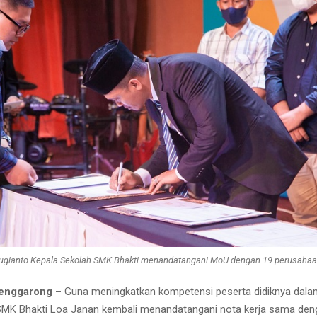
ugianto Kepala Sekolah SMK Bhakti menandatangani MoU dengan 19 perusahaa
Tenggarong
– Guna meningkatkan kompetensi peserta didiknya dala
 SMK Bhakti Loa Janan kembali menandatangani nota kerja sama den