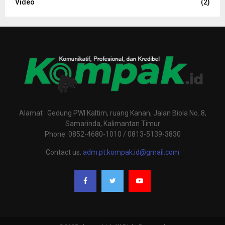
Video
(2)
Alamat : Gedung PWI Kaltim, ruang Kanan, Jalan Biola No. 8,
Samarinda, Kalimantan Timur
Phone: 0852-4680-1010 / 0813-5139-3830
Contact us:
adm.pt.kompak.id@gmail.com