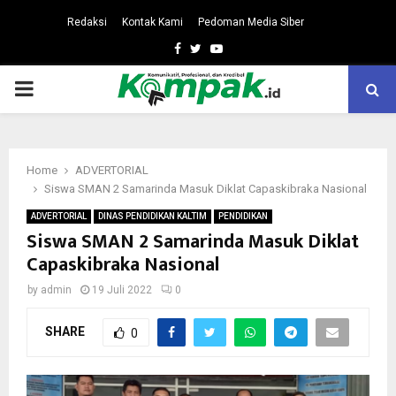
Redaksi
Kontak Kami
Pedoman Media Siber
Facebook
Twitter
Youtube
PRIMARY
MENU
Home
ADVERTORIAL
Siswa SMAN 2 Samarinda Masuk Diklat Capaskibraka Nasional
ADVERTORIAL
DINAS PENDIDIKAN KALTIM
PENDIDIKAN
Siswa SMAN 2 Samarinda Masuk Diklat
Capaskibraka Nasional
by
admin
19 Juli 2022
0
SHARE
0