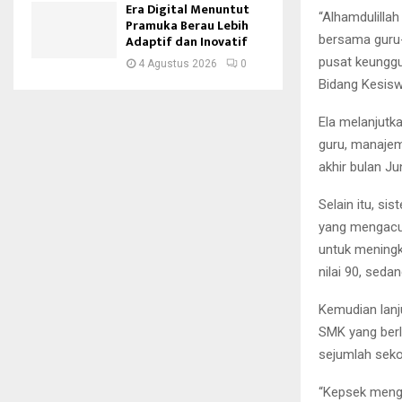
Era Digital Menuntut
“Alhamdulillah
Pramuka Berau Lebih
bersama guru-
Adaptif dan Inovatif
pusat keunggul
4 Agustus 2026
0
Bidang Kesis
Ela melanjutk
guru, manajeme
akhir bulan J
Selain itu, si
yang mengacu
untuk meningk
nilai 90, sedan
Kemudian lanju
SMK yang berl
sejumlah seko
“Kepsek menga