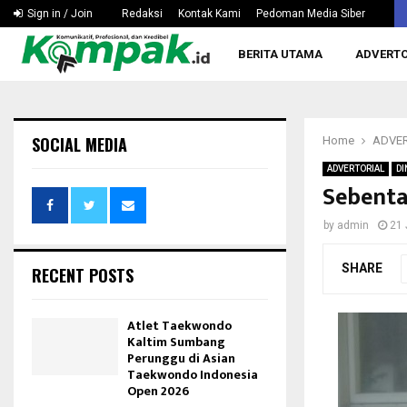
Hapkido Kaltim Pertanyakan Wacana Tak Dipertandingka
Sign in / Join
Redaksi
Kontak Kami
Pedoman Media Siber
BERITA UTAMA
ADVERTO
SOCIAL MEDIA
Home
ADVER
ADVERTORIAL
DI
Sebenta
by
admin
21 
SHARE
RECENT POSTS
Atlet Taekwondo
Kaltim Sumbang
Perunggu di Asian
Taekwondo Indonesia
Open 2026