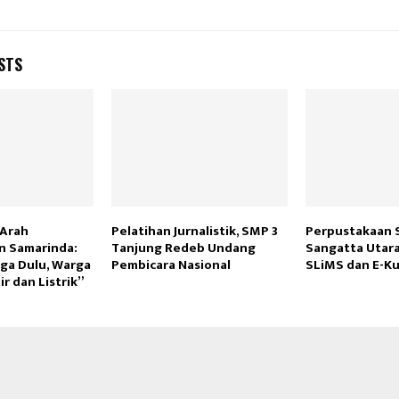
STS
 Arah
Pelatihan Jurnalistik, SMP 3
Perpustakaan 
 Samarinda:
Tanjung Redeb Undang
Sangatta Utar
ga Dulu, Warga
Pembicara Nasional
SLiMS dan E-K
ir dan Listrik”