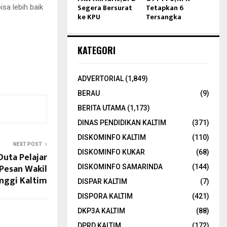
Segera Bersurat
Tetapkan 6
sa lebih baik
ke KPU
Tersangka
KATEGORI
ADVERTORIAL
(1,849)
BERAU
(9)
BERITA UTAMA
(1,173)
DINAS PENDIDIKAN KALTIM
(371)
DISKOMINFO KALTIM
(110)
NEXT POST
DISKOMINFO KUKAR
(68)
Duta Pelajar
 Pesan Wakil
DISKOMINFO SAMARINDA
(144)
nggi Kaltim
DISPAR KALTIM
(7)
DISPORA KALTIM
(421)
DKP3A KALTIM
(88)
DPRD KALTIM
(172)