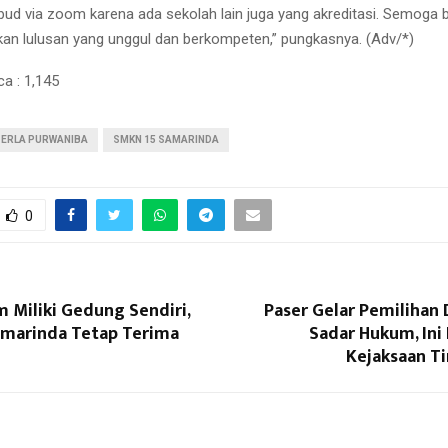
bud via zoom karena ada sekolah lain juga yang akreditasi. Semoga bi
an lulusan yang unggul dan berkompeten,” pungkasnya. (Adv/*)
ca :
1,145
ERLA PURWANIBA
SMKN 15 SAMARINDA
0
 Miliki Gedung Sendiri,
Paser Gelar Pemilihan 
marinda Tetap Terima
Sadar Hukum, Ini
Kejaksaan Ti