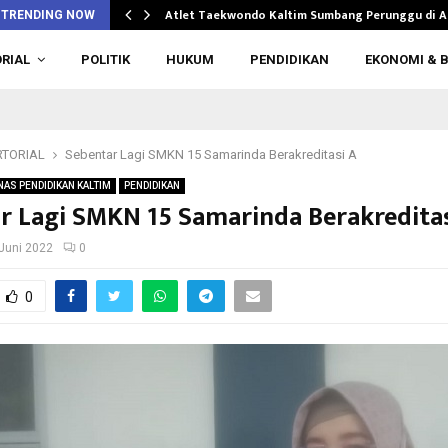
n di…
Atlet Taekwondo Kaltim Sumbang Perunggu di 
TRENDING NOW
RIAL
POLITIK
HUKUM
PENDIDIKAN
EKONOMI & B
TORIAL
Sebentar Lagi SMKN 15 Samarinda Berakreditasi A
NAS PENDIDIKAN KALTIM
PENDIDIKAN
r Lagi SMKN 15 Samarinda Berakreditas
Juni 2022
0
0