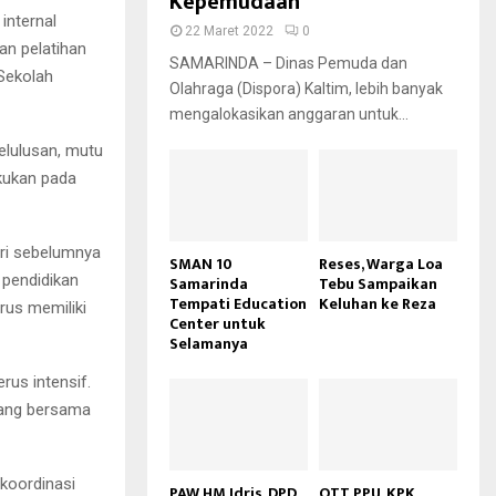
Kepemudaan
 internal
22 Maret 2022
0
an pelatihan
SAMARINDA – Dinas Pemuda dan
 Sekolah
Olahraga (Dispora) Kaltim, lebih banyak
mengalokasikan anggaran untuk...
elulusan, mutu
akukan pada
ari sebelumnya
SMAN 10
Reses, Warga Loa
pendidikan
Samarinda
Tebu Sampaikan
Tempati Education
Keluhan ke Reza
rus memiliki
Center untuk
Selamanya
rus intensif.
jang bersama
koordinasi
PAW HM Idris, DPD
OTT PPU, KPK