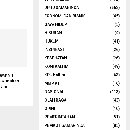
DPRD SAMARINDA
(562)
EKONOMI DAN BISNIS
(45)
GAYA HIDUP
(5)
HIBURAN
(4)
HUKUM
(41)
INSPIRASI
(26)
KESEHATAN
(26)
KONI KALTIM
(49)
SMPN 1
KPU Kaltim
(63)
a Gunakan
MMP KT
(16)
utim
NASIONAL
(113)
OLAH RAGA
(43)
OPINI
(10)
PEMERINTAHAN
(51)
PEMKOT SAMARINDA
(85)