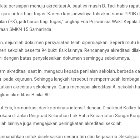
 kita persiapan menuju akreditasi A, saat ini masih B. Tadi habis rapat
guru untuk bagi tugas. Karena kan jadwalnya tabrakan sama PPDB d
an (PK), jadi harus bagi tugas,” ungkap Erla Purwaniba Wakil Kepala
waan SMKN 15 Samarinda.
an, sejumlah dokumen persyaratan telah dipersiapkan. Seperti mutu k
n sekolah beserta 94 bukti fisik lainnya. Rencananya akreditasi dil
uni dengan batas penyelesaikan dokumen seminggu sebelumnya.
stem akreditasi saat ini mengacu kepada penilaian sekolah, berbeda d
 pada kejuruan. Sehingga langkah tersebut mempermudah lembaga 
atkan akreditas sekolahnya. Guna mencapai akreditasi A, sekolah ha
gkan akreditasi B nilai 80.
t Erla, komunikasi dan koordinasi intensif dengan Disdikbud Kaltim te
okasi di Jalan Ringroad Kelurahan Lok Bahu Kecamatan Sungai Kun
lah lainnya juga mengajukan peningkatan akreditasi sekolah.
manahkan untuk diselesaikan secara tim dan kerjasama. Sekaligus 