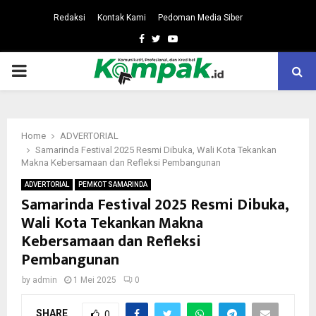
Redaksi
Kontak Kami
Pedoman Media Siber
Facebook
Twitter
Youtube
PRIMARY
MENU
Home
ADVERTORIAL
Samarinda Festival 2025 Resmi Dibuka, Wali Kota Tekankan
Makna Kebersamaan dan Refleksi Pembangunan
ADVERTORIAL
PEMKOT SAMARINDA
Samarinda Festival 2025 Resmi Dibuka,
Wali Kota Tekankan Makna
Kebersamaan dan Refleksi
Pembangunan
by
admin
1 Mei 2025
0
SHARE
0