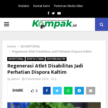
Redaksi
Kontak Kami
Pedoman Media Siber
Facebook
Twitter
Youtube
PRIMARY
MENU
Home
ADVERTORIAL
Regenerasi Atlet Disabilitas Jadi Perhatian Dispora Kaltim
ADVERTORIAL
BERITA UTAMA
DISPORA KALTIM
Regenerasi Atlet Disabilitas Jadi
Perhatian Dispora Kaltim
by
admin
5 November 2024
0
SHARE
0