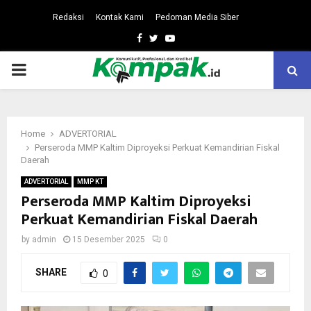
Redaksi
Kontak Kami
Pedoman Media Siber
Facebook
Twitter
Youtube
PRIMARY
MENU
Home
ADVERTORIAL
Perseroda MMP Kaltim Diproyeksi Perkuat Kemandirian Fiskal
Daerah
ADVERTORIAL
MMP KT
Perseroda MMP Kaltim Diproyeksi
Perkuat Kemandirian Fiskal Daerah
by
admin
15 Desember 2025
0
SHARE
0