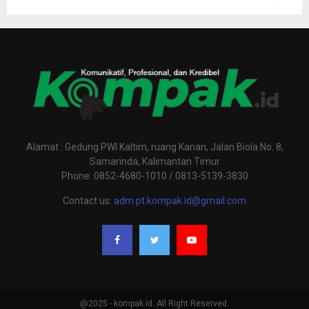
Alamat : Gedung PWI Kaltim, ruang Kanan, Jalan Biola No. 8,
Samarinda, Kalimantan Timur
Phone: 0852-4680-1010 / 0813-5139-3830
Contact us:
adm.pt.kompak.id@gmail.com
@2025 - kompak.id. All Right Reserved.