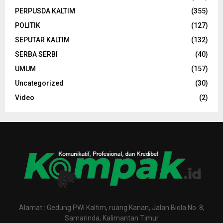
PERPUSDA KALTIM
(355)
POLITIK
(127)
SEPUTAR KALTIM
(132)
SERBA SERBI
(40)
UMUM
(157)
Uncategorized
(30)
Video
(2)
Alamat : Gedung PWI Kaltim, ruang Kanan, Jalan Biola No. 8,
Samarinda, Kalimantan Timur