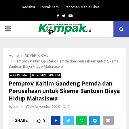
Redaksi
Kontak Kami
Pedoman Media Siber
Facebook
Twitter
Youtube
PRIMARY
MENU
Home
ADVERTORIAL
Pemprov Kaltim Gandeng Pemda dan Perusahaan untuk Skema
Bantuan Biaya Hidup Mahasiswa
ADVERTORIAL
DISKOMINFO KALTIM
Pemprov Kaltim Gandeng Pemda dan
Perusahaan untuk Skema Bantuan Biaya
Hidup Mahasiswa
by
admin
29 November 2025
0
SHARE
0