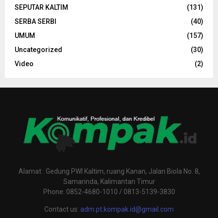
SEPUTAR KALTIM
(131)
SERBA SERBI
(40)
UMUM
(157)
Uncategorized
(30)
Video
(2)
Alamat : Gedung PWI Kaltim, ruang Kanan, Jalan Biola No. 8,
Samarinda, Kalimantan Timur
Phone: 0852-4680-1010 / 0813-5139-3830
Contact us:
adm.pt.kompak.id@gmail.com