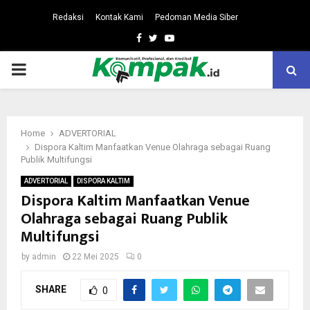
Redaksi
Kontak Kami
Pedoman Media Siber
Facebook
Twitter
Youtube
PRIMARY
MENU
Home
ADVERTORIAL
Dispora Kaltim Manfaatkan Venue Olahraga sebagai Ruang
Publik Multifungsi
ADVERTORIAL
DISPORA KALTIM
Dispora Kaltim Manfaatkan Venue
Olahraga sebagai Ruang Publik
Multifungsi
by
admin
22 Mei 2025
0
SHARE
0