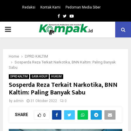
Redaksi
Kontak Kami
Pedoman Media Siber
Facebook
Twitter
Youtube
PRIMARY
MENU
Home
DPRD KALTIM
Sosperda Reza Terkait Narkotika, BNN Kaltim: Paling Banyak
Sabu
DPRD KALTIM
GAYA HIDUP
HUKUM
Sosperda Reza Terkait Narkotika, BNN
Kaltim: Paling Banyak Sabu
by
admin
31 Oktober 2022
0
SHARE
0