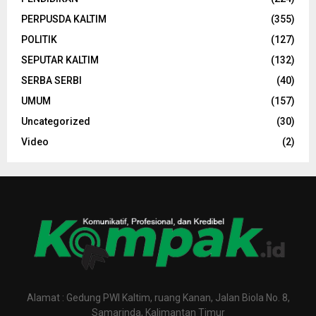
PERPUSDA KALTIM
(355)
POLITIK
(127)
SEPUTAR KALTIM
(132)
SERBA SERBI
(40)
UMUM
(157)
Uncategorized
(30)
Video
(2)
Alamat : Gedung PWI Kaltim, ruang Kanan, Jalan Biola No. 8,
Samarinda, Kalimantan Timur